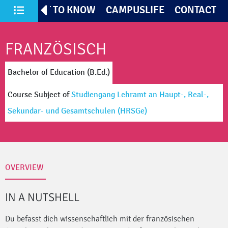
TIVES
GET TO KNOW
CAMPUSLIFE
CONTACT
All Courses of Study
FRANZÖSISCH
Bachelor of Education (B.Ed.)
Course Subject
of
Studiengang Lehramt an Haupt-, Real-,
Sekundar- und Gesamtschulen
(HRSGe)
OVERVIEW
IN A NUTSHELL
Du befasst dich wissenschaftlich mit der französischen