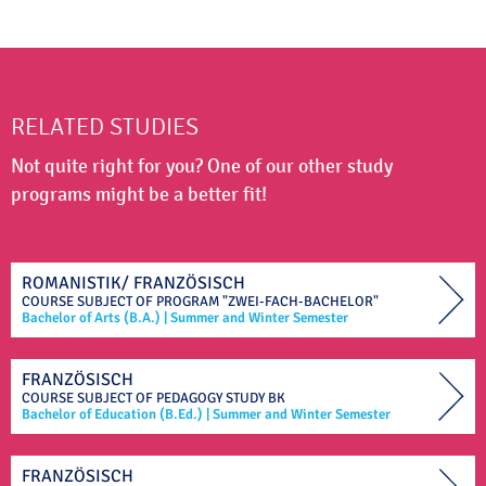
RELATED STUDIES
Not quite right for you? One of our other study
programs might be a better fit!
ROMANISTIK/ FRANZÖSISCH
COURSE SUBJECT OF
PROGRAM "ZWEI-FACH-BACHELOR"
Bachelor of Arts (B.A.)
|
Summer and Winter Semester
FRANZÖSISCH
COURSE SUBJECT OF
PEDAGOGY STUDY
BK
Bachelor of Education (B.Ed.)
|
Summer and Winter Semester
FRANZÖSISCH