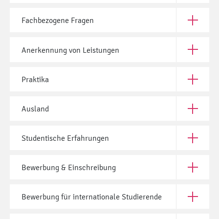
Fachbezogene Fragen
Open Fac
Anerkennung von Leistungen
Open Ane
Praktika
Open Prak
Ausland
Open Aus
Studentische Erfahrungen
Open Stud
Bewerbung & Einschreibung
Open Bew
Bewerbung für internationale Studierende
Open Bewe