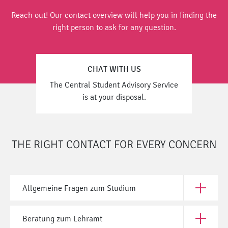
Reach out! Our contact overview will help you in finding the
right person to ask for any question.
CHAT WITH US
The Central Student Advisory Service
is at your disposal.
THE RIGHT CONTACT FOR EVERY CONCERN
Allgemeine Fragen zum Studium
Open All
Beratung zum Lehramt
Open Ber