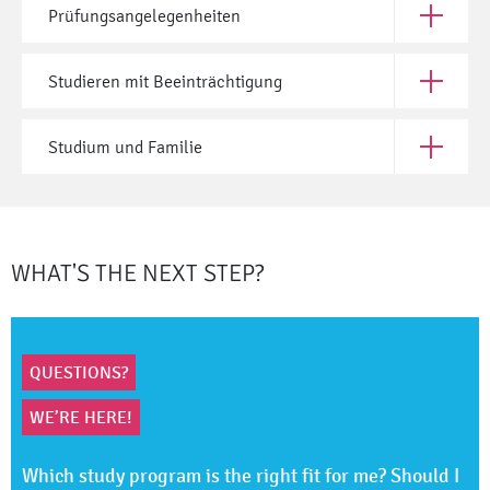
Prüfungsangelegenheiten
Open Prü
Studieren mit Beeinträchtigung
Open Stud
Studium und Familie
Open Stud
WHAT'S THE NEXT STEP?
QUESTIONS?
WE’RE HERE!
Which study program is the right fit for me? Should I