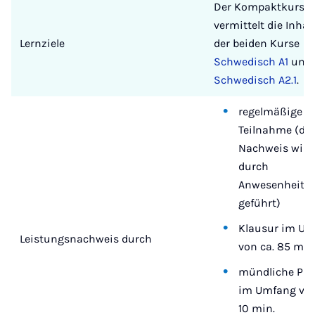
Der Kompaktkurs
vermittelt die Inhal
Lernziele
der beiden Kurse
Schwedisch A1
und
Schwedisch A2.1
.
regelmäßige
Teilnahme (de
Nachweis wird
durch
Anwesenheitsl
geführt)
Klausur im U
Leistungsnachweis durch
von ca. 85 min
mündliche Prü
im Umfang von
10 min.