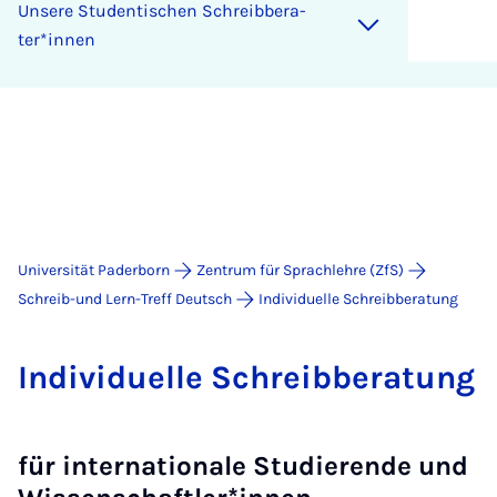
Un­se­re Stu­den­ti­schen Schreib­be­ra­
ter*in­nen
Universität Paderborn
Zentrum für Sprachlehre (ZfS)
Schreib-und Lern-Treff Deutsch
Individuelle Schreibberatung
In­di­vi­du­el­le Schreib­be­ra­tung
für internationale Studierende und