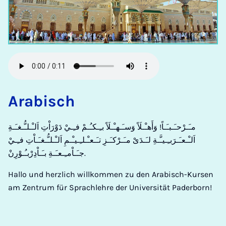
Arabisch
مـَـرْحـَـبـَـاً! وَأَهـْـلَاً وَسـَـهـْـلَاً بـِـكـُـمْ فـِـيْ دَوْرَاْتِ اَلـْـلـُّـغـَـةِ
اَلـْـعـَـرَبـِـيـَّـةِ لـَـدَىْ مـَـرْكـَـزِ تـَـعـْـلـِـيـْـمِ اَلـْـلـُّـغـَـاْتِ فـِـيْ
جـَـاْمـِـعـَـةِ بـَـاْدِرْبـُـوْرِنْ.
Hallo und herzlich willkommen zu den Arabisch-Kursen
am Zentrum für Sprachlehre der Universität Paderborn!