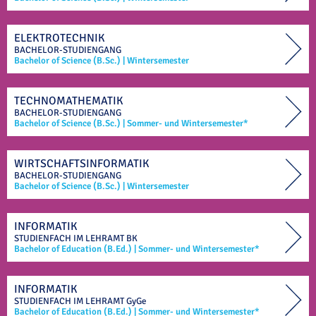
ELEKTROTECHNIK
BACHELOR-STUDIENGANG
Bachelor of Science (B.Sc.)
|
Wintersemester
TECHNOMATHEMATIK
BACHELOR-STUDIENGANG
Bachelor of Science (B.Sc.)
|
Sommer- und Wintersemester*
WIRTSCHAFTSINFORMATIK
BACHELOR-STUDIENGANG
Bachelor of Science (B.Sc.)
|
Wintersemester
INFORMATIK
STUDIENFACH IM
LEHRAMT
BK
Bachelor of Education (B.Ed.)
|
Sommer- und Wintersemester*
INFORMATIK
STUDIENFACH IM
LEHRAMT
GyGe
Bachelor of Education (B.Ed.)
|
Sommer- und Wintersemester*