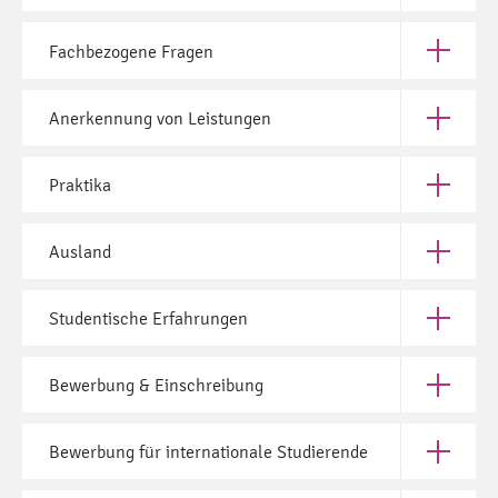
Fachbezogene Fragen
Öffne Fac
Anerkennung von Leistungen
Öffne Ane
Praktika
Öffne Pra
Ausland
Öffne Aus
Studentische Erfahrungen
Öffne Stu
Bewerbung & Einschreibung
Öffne Bew
Bewerbung für internationale Studierende
Öffne Bew