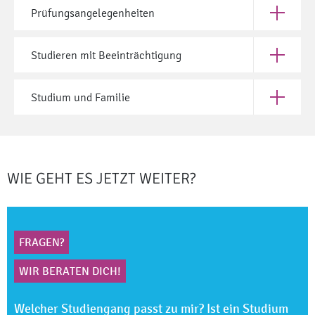
Prüfungsangelegenheiten
Öffne Prü
Studieren mit Beeinträchtigung
Öffne Stu
Studium und Familie
Öffne Stu
WIE GEHT ES JETZT WEITER?
FRAGEN?
WIR BERATEN DICH!
Welcher Studiengang passt zu mir? Ist ein Studium