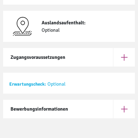
Auslandsaufenthalt:
Optional
Zugangsvoraussetzungen
Öffne Z
Optional
Erwartungscheck:
Bewerbungsinformationen
Öffne B