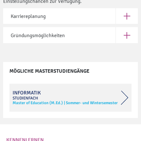
Einstellungschancen zur Verfügung.
Karriereplanung
Öffne Ka
Gründungsmöglichkeiten
Öffne G
MÖGLICHE MASTERSTUDIENGÄNGE
INFORMATIK
STUDIENFACH
Master of Education (M.Ed.)
|
Sommer- und Wintersemester
KENNENLERNEN