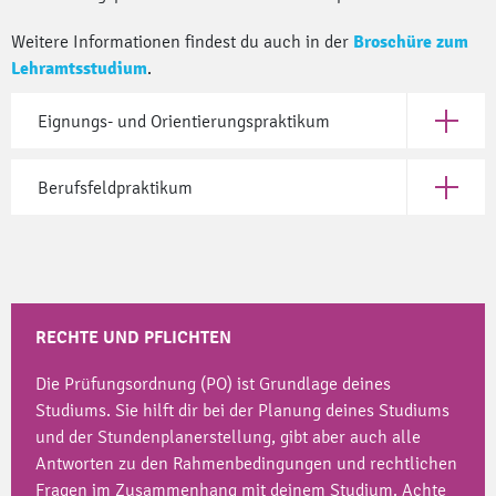
Weitere Informationen findest du auch in der
Broschüre zum
Lehramtsstudium
.
Eignungs- und Orientierungspraktikum
Öffne Ei
Berufsfeldpraktikum
Öffne Be
RECHTE UND PFLICHTEN
Die Prüfungsordnung (PO) ist Grundlage deines
Studiums. Sie hilft dir bei der Planung deines Studiums
und der Stundenplanerstellung, gibt aber auch alle
Antworten zu den Rahmenbedingungen und rechtlichen
Fragen im Zusammenhang mit deinem Studium. Achte