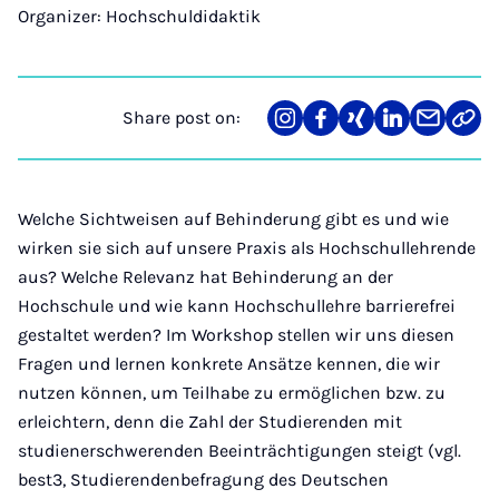
Organizer: Hochschuldidaktik
Share post on:
Share
Teilen
Teilen
Teilen
Teilen
Link
on
auf
auf
auf
über
kopi
Instagram
Facebook
Xing
LinkedIn
E-
Mail
Welche Sichtweisen auf Behinderung gibt es und wie
wirken sie sich auf unsere Praxis als Hochschullehrende
aus? Welche Relevanz hat Behinderung an der
Hochschule und wie kann Hochschullehre barrierefrei
gestaltet werden? Im Workshop stellen wir uns diesen
Fragen und lernen konkrete Ansätze kennen, die wir
nutzen können, um Teilhabe zu ermöglichen bzw. zu
erleichtern, denn die Zahl der Studierenden mit
studienerschwerenden Beeinträchtigungen steigt (vgl.
best3, Studierendenbefragung des Deutschen