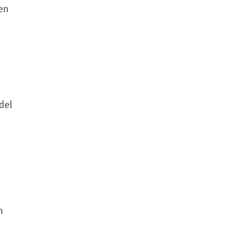
en
d
del
n