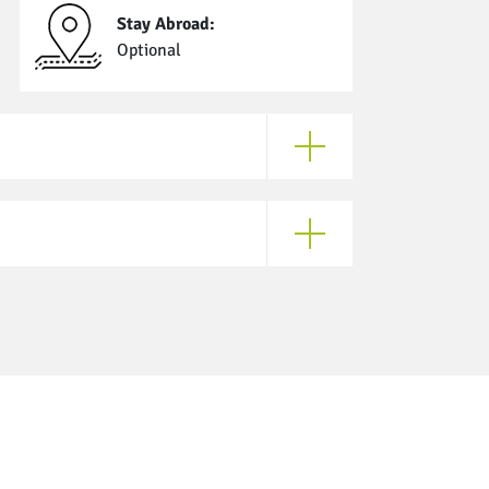
Stay Abroad:
Optional
Open Enrollment Require
Open Application Informat