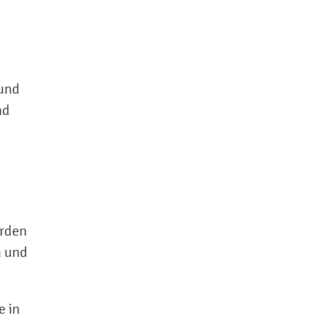
 und
nd
erden
n und
e in