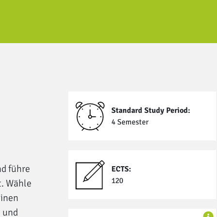
Standard Study Period:
4 Semester
d führe
ECTS:
120
t. Wähle
linen
n und