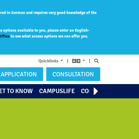
ered in German and requires very good knowledge of the
 options available to you, please enter an English-
Office
to see what access options we can offer you.
Search
Quicklinks
|
|
APPLICATION
CONSULTATION
ET TO KNOW
CAMPUSLIFE
CONTACT