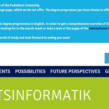
 of the Paderborn University.
age page, which we do not offer. The degree programme you have chosen is off
al degree programmes in English. In order to get a comprehensive overview of the
ooking for in the search mask or take a look at the pages of the
International 
world of study and look forward to seeing you soon!
ENTS
POSSIBILITIES
FUTURE PERSPECTIVES
G
TSINFORMATIK