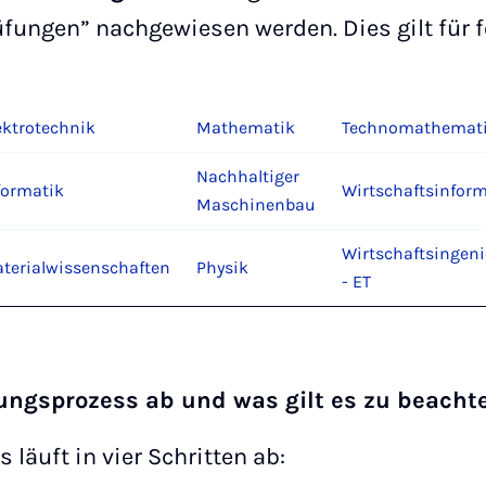
fungen” nachgewiesen werden. Dies gilt für 
ektrotechnik
Mathematik
Technomathemat
Nachhaltiger
formatik
Wirtschaftsinform
Maschinenbau
Wirtschaftsingen
terialwissenschaften
Physik
- ET
ungsprozess ab und was gilt es zu beacht
läuft in vier Schritten ab: