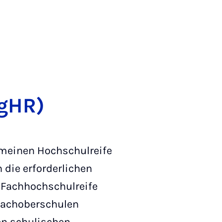
fgHR)
emeinen Hochschulreife
die erforderlichen
 Fachhochschulreife
 Fachoberschulen