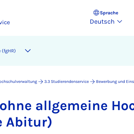
Sprache
Deutsch
vice
e (fgHR)
Hochschulverwaltung
3.3 Studierendenservice
Bewerbung und Eins
 oh­ne all­ge­mei­ne Ho
e Ab­itur)