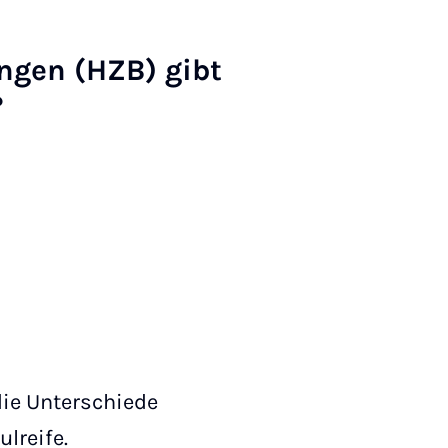
ngen (HZB) gibt
?
die Unterschiede
lreife.