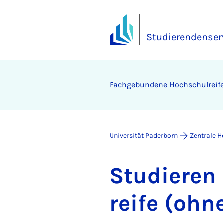
Studierendenser
Fach­ge­bun­de­ne Hoch­schul­rei­f
Universität Paderborn
Zentrale 
Stu­die­ren
rei­fe (oh­n