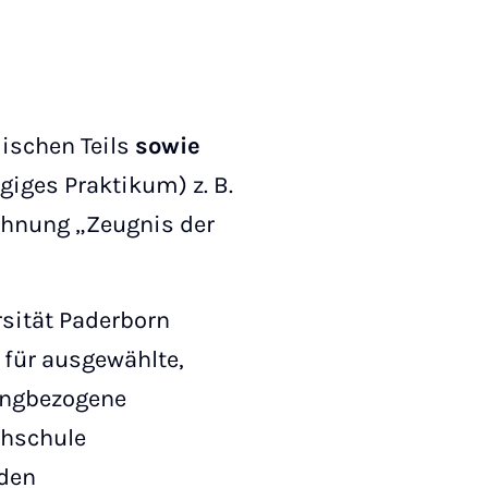
ischen Teils
sowie
giges Praktikum) z. B.
chnung „Zeugnis der
sität Paderborn
 für ausgewählte,
angbezogene
chschule
 den