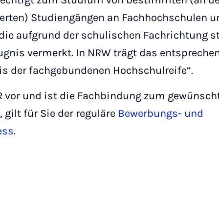
rechtigt zum Studium von bestimmten (an d
ierten) Studiengängen an Fachhochschulen un
die aufgrund der schulischen Fachrichtung s
Zeugnis vermerkt. In NRW trägt das entsprech
nis der fachgebundenen Hochschulreife“.
gHR vor und ist die Fachbindung zum gewünsc
gilt für Sie der reguläre
Bewerbungs- und
ess
.