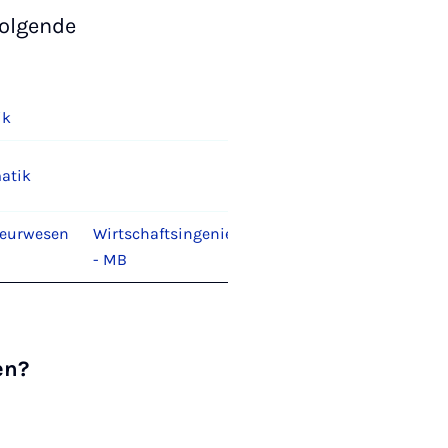
folgende
ik
atik
ieurwesen
Wirtschaftsingenieurwesen
- MB
en?