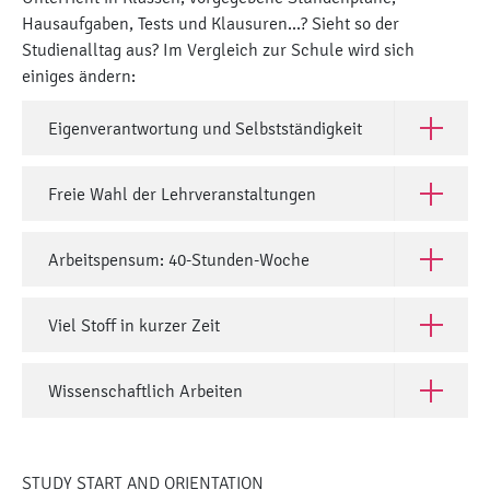
Hausaufgaben, Tests und Klausuren...? Sieht so der
Studienalltag aus? Im Vergleich zur Schule wird sich
einiges ändern:
Eigenverantwortung und Selbstständigkeit
Open Eige
Freie Wahl der Lehrveranstaltungen
Open Frei
Arbeitspensum: 40-Stunden-Woche
Open Arb
Viel Stoff in kurzer Zeit
Open Viel 
Wissenschaftlich Arbeiten
Open Wiss
STUDY START AND ORIENTATION