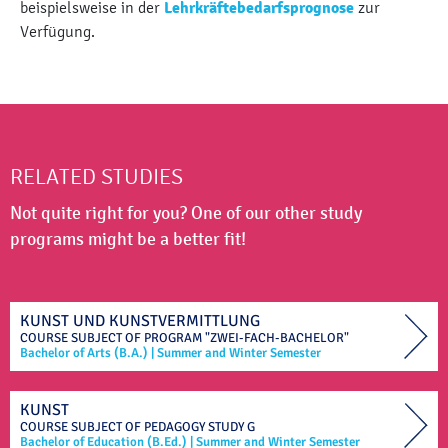
beispielsweise in der
Lehrkräftebedarfsprognose
zur
Verfügung.
RELATED STUDIES
Not quite right for you? One of our other study
programs might be a better fit!
KUNST UND KUNSTVERMITTLUNG
COURSE SUBJECT OF
PROGRAM "ZWEI-FACH-BACHELOR"
Bachelor of Arts (B.A.)
|
Summer and Winter Semester
KUNST
COURSE SUBJECT OF
PEDAGOGY STUDY
G
Bachelor of Education (B.Ed.)
|
Summer and Winter Semester