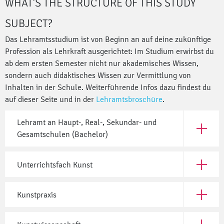
WHAT’S THE STRUCTURE OF THIS STUDY
SUBJECT?
Das Lehramtsstudium ist von Beginn an auf deine zukünftige
Profession als Lehrkraft ausgerichtet: Im Studium erwirbst du
ab dem ersten Semester nicht nur akademisches Wissen,
sondern auch didaktisches Wissen zur Vermittlung von
Inhalten in der Schule. Weiterführende Infos dazu findest du
auf dieser Seite und in der
Lehramtsbroschüre
.
Lehramt an Haupt-, Real-, Sekundar- und
Open Leh
Gesamtschulen (Bachelor)
Unterrichtsfach Kunst
Open Unt
Kunstpraxis
Open Kun