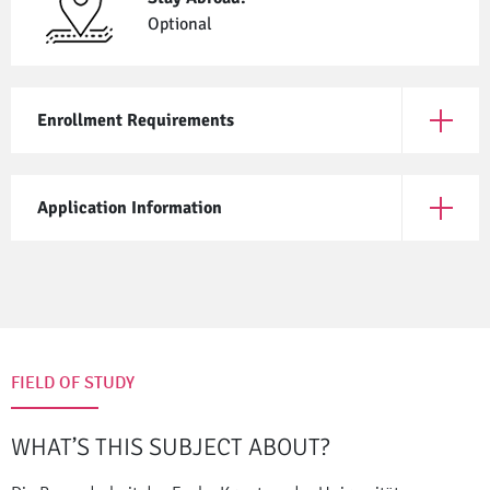
Optional
Enrollment Requirements
Open En
Application Information
Open App
FIELD OF STUDY
WHAT’S THIS SUBJECT ABOUT?