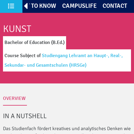
TIVES
GET TO KNOW
CAMPUSLIFE
CONTACT
All Courses of Study
KUNST
Bachelor of Education (B.Ed.)
Course Subject
of
Studiengang Lehramt an Haupt-, Real-,
Sekundar- und Gesamtschulen
(HRSGe)
OVERVIEW
IN A NUTSHELL
Das Studienfach fördert kreatives und analytisches Denken wie