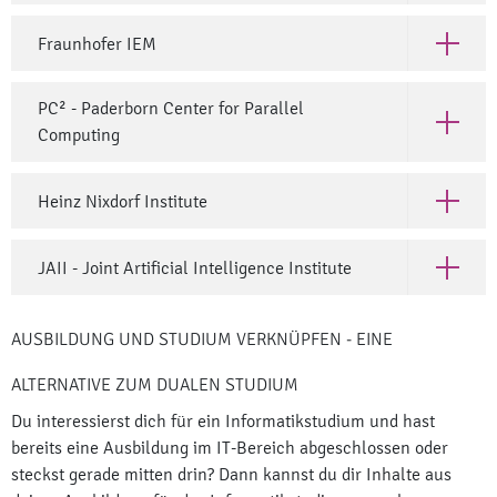
Fraunhofer IEM
Open Fr
PC² - Paderborn Center for Parallel
Open PC²
Computing
Heinz Nixdorf Institute
Open Hei
JAII - Joint Artificial Intelligence Institute
Open JAII
AUSBILDUNG UND STUDIUM VERKNÜPFEN - EINE
ALTERNATIVE ZUM DUALEN STUDIUM
Du interessierst dich für ein Informatikstudium und hast
bereits eine Ausbildung im IT-Bereich abgeschlossen oder
steckst gerade mitten drin? Dann kannst du dir Inhalte aus