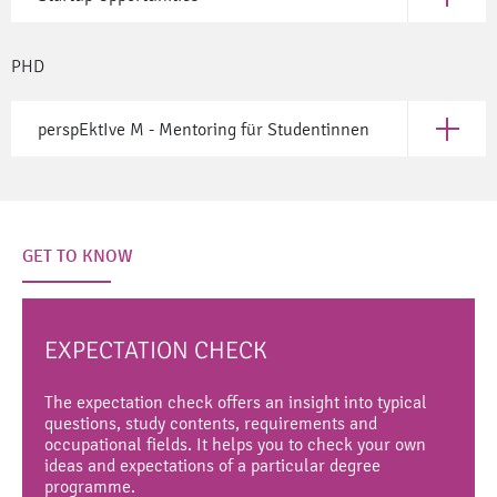
Open Sta
PHD
perspEktIve M - Mentoring für Studentinnen
Open per
GET TO KNOW
EXPECTATION CHECK
The expectation check offers an insight into typical
questions, study contents, requirements and
occupational fields. It helps you to check your own
ideas and expectations of a particular degree
programme.