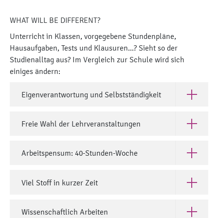
WHAT WILL BE DIFFERENT?
Unterricht in Klassen, vorgegebene Stundenpläne,
Hausaufgaben, Tests und Klausuren...? Sieht so der
Studienalltag aus? Im Vergleich zur Schule wird sich
einiges ändern:
Eigenverantwortung und Selbstständigkeit
Open Eige
Freie Wahl der Lehrveranstaltungen
Open Frei
Arbeitspensum: 40-Stunden-Woche
Open Arb
Viel Stoff in kurzer Zeit
Open Viel 
Wissenschaftlich Arbeiten
Open Wiss