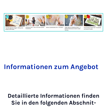
In­for­ma­ti­o­nen zum An­ge­bot
De­tail­lier­te In­for­ma­ti­o­nen fin­den
Sie in den fol­gen­den Ab­schnit­