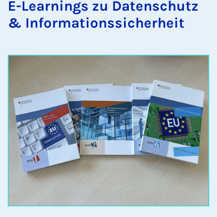
E-Lea­r­­nings zu Da­ten­­schutz
& In­­­for­­ma­ti­­ons­­si­cher­heit