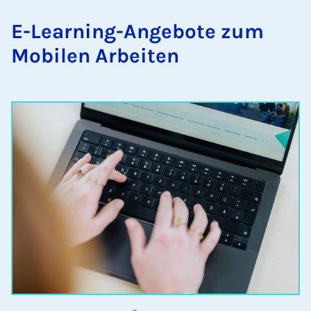
E-Lear­ning-An­ge­bo­te zum
Mo­bi­len Ar­bei­ten