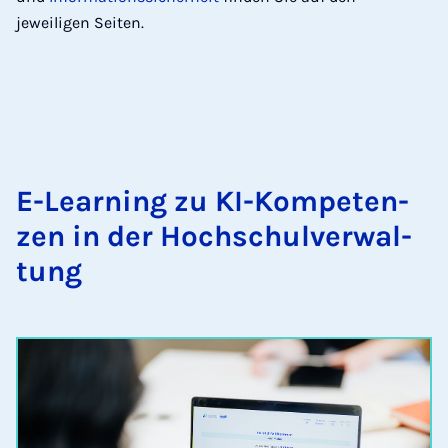
jeweiligen Seiten.
E-Lear­ning zu KI-Kom­pe­ten­
zen in der Hoch­schul­ver­wal­
tung