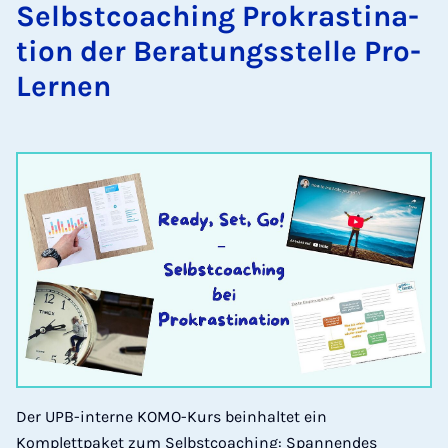
Selbst­coa­ching Pro­kras­ti­na­
ti­on der Be­ra­tungs­stel­le Pro­
Ler­nen
Der UPB-interne KOMO-Kurs beinhaltet ein
Komplettpaket zum Selbstcoaching: Spannendes