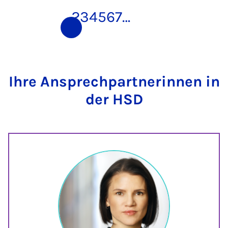
1
2
3
4
5
6
7
…
Ihre Ansprechpartnerinnen in
der HSD