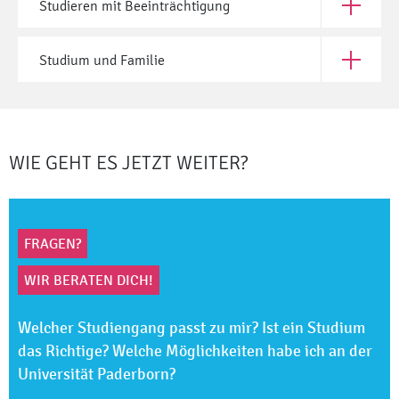
Studieren mit Beeinträchtigung
Öffne Stu
Studium und Familie
Öffne Stu
WIE GEHT ES JETZT WEITER?
FRAGEN?
WIR BERATEN DICH!
Welcher Studiengang passt zu mir? Ist ein Studium
das Richtige? Welche Möglichkeiten habe ich an der
Universität Paderborn?