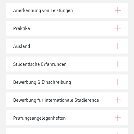
Anerkennung von Leistungen
Öffne Ane
Praktika
Öffne Pra
Ausland
Öffne Aus
Studentische Erfahrungen
Öffne Stu
Bewerbung & Einschreibung
Öffne Bew
Bewerbung für internationale Studierende
Öffne Bew
Prüfungsangelegenheiten
Öffne Prü