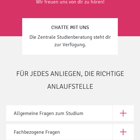
Wir freuen uns von dir zu hören!
CHATTE MIT UNS
Die Zentrale Studienberatung steht dir
zur Verfügung.
FÜR JEDES ANLIEGEN, DIE RICHTIGE
ANLAUFSTELLE
Allgemeine Fragen zum Studium
Öffne All
Fachbezogene Fragen
Öffne Fac