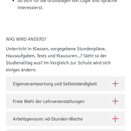
du dich für die Grundlagen von Logik und Sprache
interessierst.
WAS WIRD ANDERS?
Unterricht in Klassen, vorgegebene Stundenpläne,
Hausaufgaben, Tests und Klausuren...? Sieht so der
Studienalltag aus? Im Vergleich zur Schule wird sich
einiges ändern:
Eigenverantwortung und Selbstständigkeit
Öffne Eig
Freie Wahl der Lehrveranstaltungen
Öffne Fre
Arbeitspensum: 40-Stunden-Woche
Öffne Ar