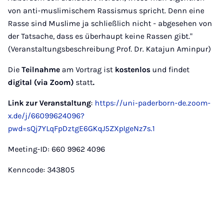
von anti-muslimischem Rassismus spricht. Denn eine
Rasse sind Muslime ja schließlich nicht - abgesehen von
der Tatsache, dass es überhaupt keine Rassen gibt."
(Veranstaltungsbeschreibung Prof. Dr. Katajun Aminpur)
Die
Teilnahme
am Vortrag ist
kostenlos
und findet
digital (via Zoom)
statt
.
Link zur Veranstaltung
:
https://uni-paderborn-de.zoom-
x.de/j/66099624096?
pwd=sQj7YLqFpDztgE6GKqJ5ZXpIgeNz7s.1
Meeting-ID: 660 9962 4096
Kenncode: 343805