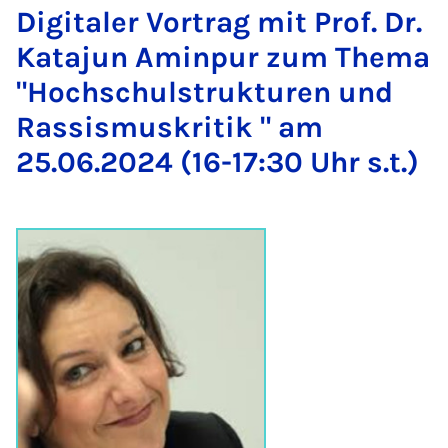
Di­gi­ta­ler Vor­trag mit Prof. Dr.
Ka­ta­jun Amin­pur zum The­ma
"Hoch­schul­struk­tu­ren und
Ras­sis­mus­kri­tik " am
25.06.2024 (16-17:30 Uhr s.t.)