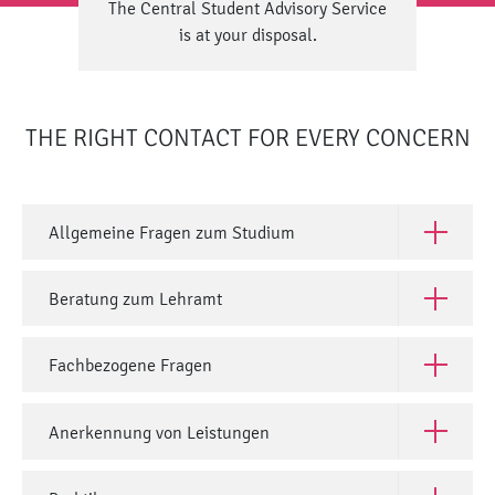
The Central Student Advisory Service
is at your disposal.
THE RIGHT CONTACT FOR EVERY CONCERN
Allgemeine Fragen zum Studium
Open All
Beratung zum Lehramt
Open Ber
Fachbezogene Fragen
Open Fac
Anerkennung von Leistungen
Open Ane