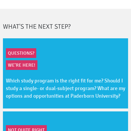
WHAT'S THE NEXT STEP?
QUESTIONS?
WE’RE HERE!
Which study program is the right fit for me? Should I
study a single- or dual-subject program? What are my
options and opportunities at Paderborn University?
NOT QUITE RIGHT