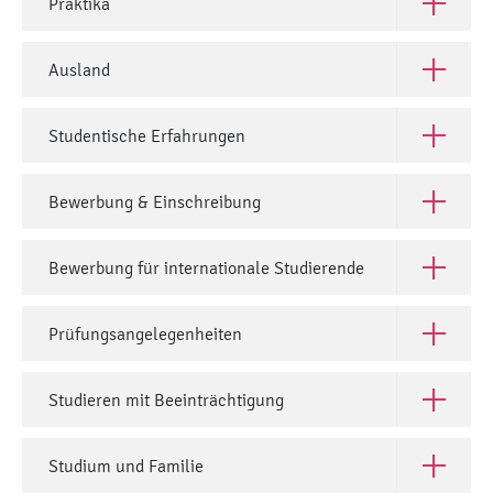
Praktika
Open Prak
Ausland
Open Aus
Studentische Erfahrungen
Open Stud
Bewerbung & Einschreibung
Open Bew
Bewerbung für internationale Studierende
Open Bewe
Prüfungsangelegenheiten
Open Prü
Studieren mit Beeinträchtigung
Open Stud
Studium und Familie
Open Stud