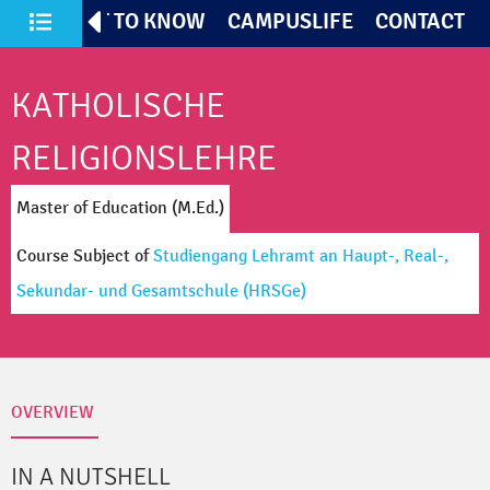
TIVES
GET TO KNOW
CAMPUSLIFE
CONTACT
All Courses of Study
KATHOLISCHE
RELIGIONSLEHRE
Master of Education (M.Ed.)
Course Subject
of
Studiengang Lehramt an Haupt-, Real-,
Sekundar- und Gesamtschule
(HRSGe)
OVERVIEW
IN A NUTSHELL