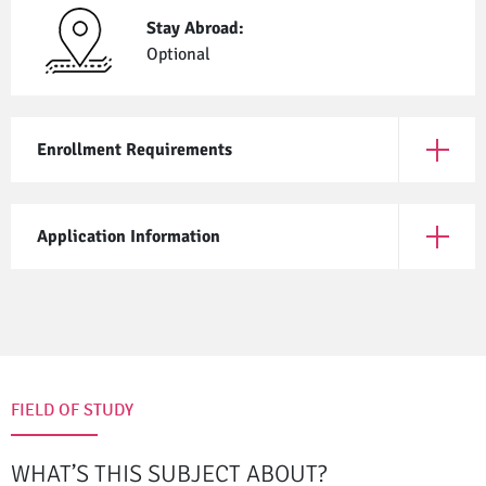
Stay Abroad:
Optional
Enrollment Requirements
Open En
Application Information
Open App
FIELD OF STUDY
WHAT’S THIS SUBJECT ABOUT?