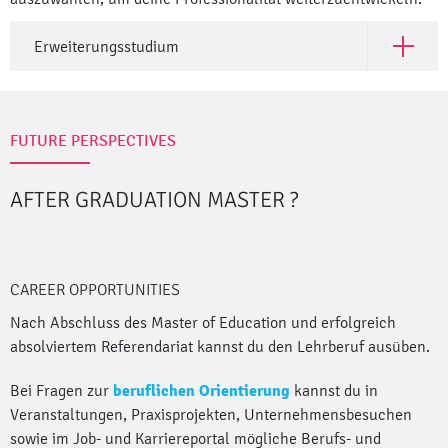
Erweiterungsstudium
Open Er
FUTURE PERSPECTIVES
AFTER GRADUATION MASTER
?
CAREER OPPORTUNITIES
Nach Abschluss des Master of Education und erfolgreich
absolviertem Referendariat kannst du den Lehrberuf ausüben.
Bei Fragen zur
beruflichen Orientierung
kannst du in
Veranstaltungen, Praxisprojekten, Unternehmensbesuchen
sowie im Job- und Karriereportal mögliche Berufs- und