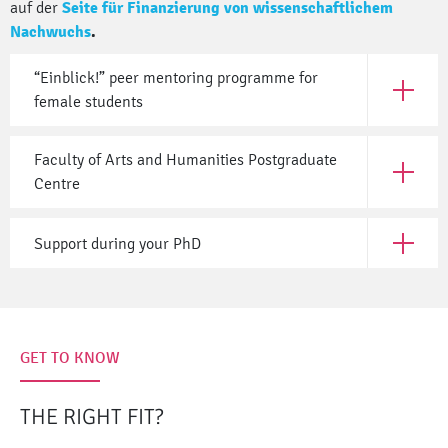
auf der
Seite für Finanzierung von wissenschaftlichem
Nachwuchs
.
“Einblick!” peer mentoring programme for
Open “Ei
female students
Faculty of Arts and Humanities Postgraduate
Open Fac
Centre
Support during your PhD
Open Sup
GET TO KNOW
THE RIGHT FIT?