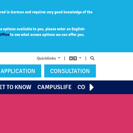
ered in German and requires very good knowledge of the
 options available to you, please enter an English-
Office
to see what access options we can offer you.
Search
Quicklinks
|
|
APPLICATION
CONSULTATION
ET TO KNOW
CAMPUSLIFE
CONTACT