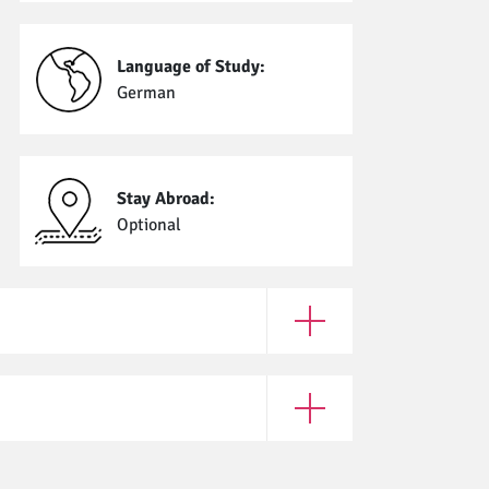
Language of Study:
German
Stay Abroad:
Optional
Open Enrollment Require
Open Application Informat