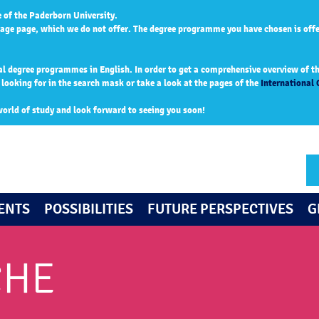
 of the Paderborn University.
age page, which we do not offer. The degree programme you have chosen is off
al degree programmes in English. In order to get a comprehensive overview of the
ooking for in the search mask or take a look at the pages of the
International 
world of study and look forward to seeing you soon!
ENTS
POSSIBILITIES
FUTURE PERSPECTIVES
G
CHE