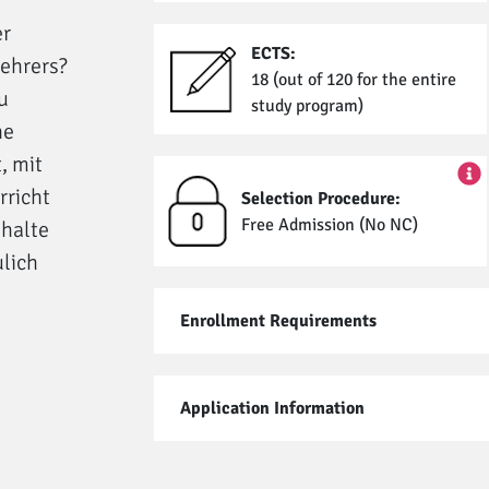
er
ECTS:
lehrers?
18 (out of 120 for the entire
u
study program)
he
, mit
rricht
Selection Procedure:
Free Admission (No NC)
nhalte
lich
Enrollment Requirements
Application Information