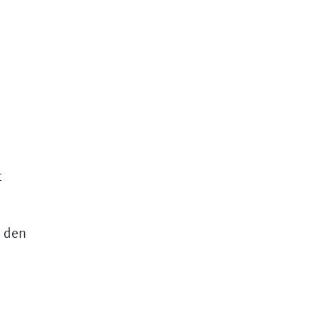
t
n den