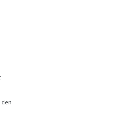
t
n den