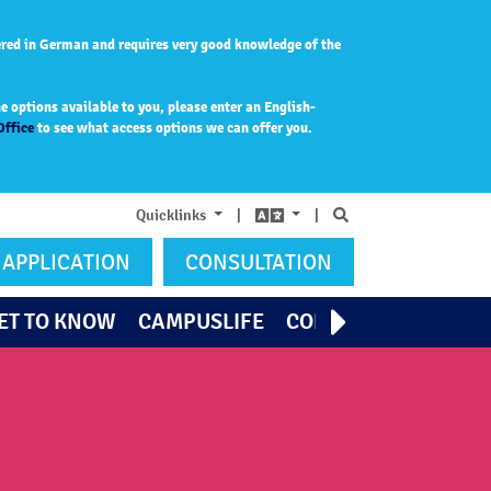
ered in German and requires very good knowledge of the
 options available to you, please enter an English-
Office
to see what access options we can offer you.
Search
Quicklinks
|
|
APPLICATION
CONSULTATION
ET TO KNOW
CAMPUSLIFE
CONTACT