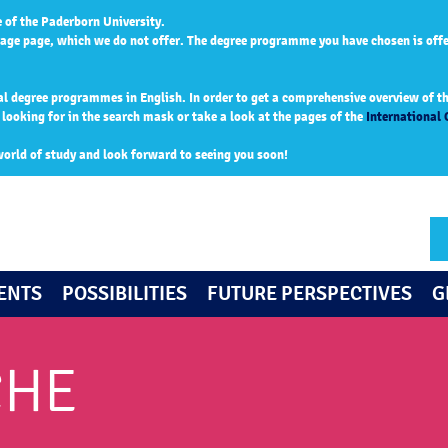
 of the Paderborn University.
age page, which we do not offer. The degree programme you have chosen is off
al degree programmes in English. In order to get a comprehensive overview of the
ooking for in the search mask or take a look at the pages of the
International 
world of study and look forward to seeing you soon!
ENTS
POSSIBILITIES
FUTURE PERSPECTIVES
G
CHE