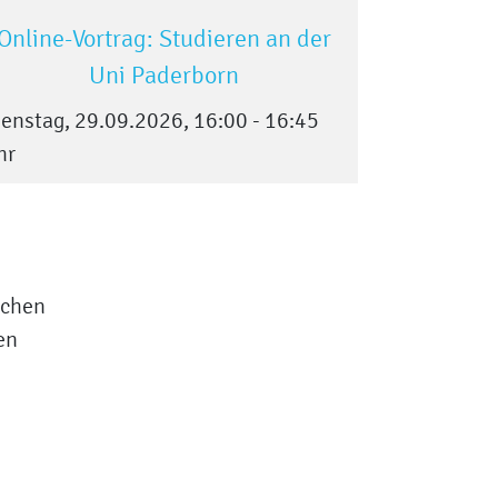
Online-Vortrag: Studieren an der
Workshop 
Uni Paderborn
In
ienstag, 29.09.2026, 16:00 - 16:45
Mittwoch, 
hr
22.10.202
ichen
en