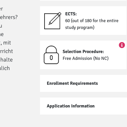
er
ECTS:
lehrers?
60 (out of 180 for the entire
u
study program)
he
, mit
rricht
Selection Procedure:
Free Admission (No NC)
nhalte
lich
Enrollment Requirements
Application Information