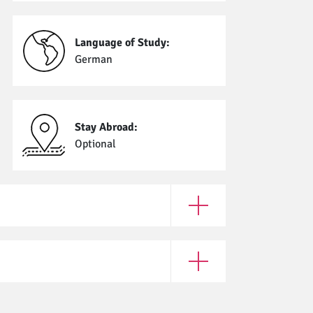
Language of Study:
German
Stay Abroad:
Optional
Open Enrollment Require
Open Application Informat