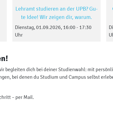
Lehr­amt stu­die­ren an der UPB? Gu­
te Idee! Wir zei­gen dir, war­um.
Dienstag, 01.09.2026, 16:00 - 17:30
D
Uhr
U
en!
wir begleiten dich bei deiner Studienwahl: mit persönl
ngen, bei denen du Studium und Campus selbst erleb
chritt – per Mail.