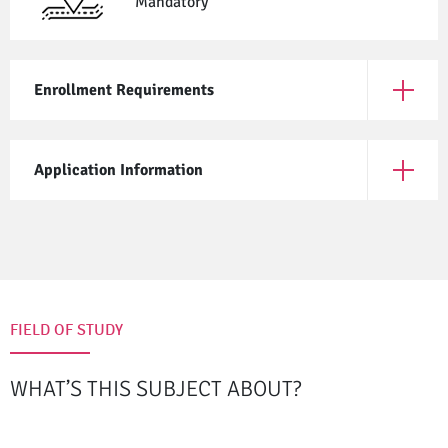
Mandatory
Enrollment Requirements
Open En
Application Information
Open App
FIELD OF STUDY
WHAT’S THIS SUBJECT ABOUT?