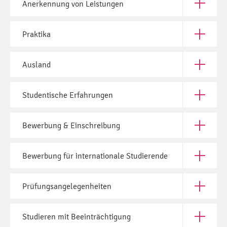
Anerkennung von Leistungen
Open Ane
Praktika
Open Prak
Ausland
Open Aus
Studentische Erfahrungen
Open Stud
Bewerbung & Einschreibung
Open Bew
Bewerbung für internationale Studierende
Open Bewe
Prüfungsangelegenheiten
Open Prü
Studieren mit Beeinträchtigung
Open Stud