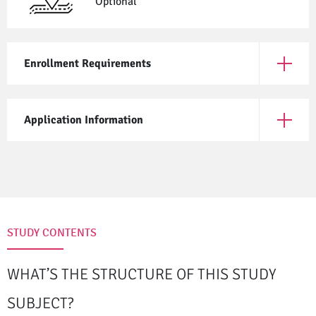
Optional
Enrollment Requirements
Open En
Application Information
Open App
STUDY CONTENTS
WHAT’S THE STRUCTURE OF THIS STUDY
SUBJECT?