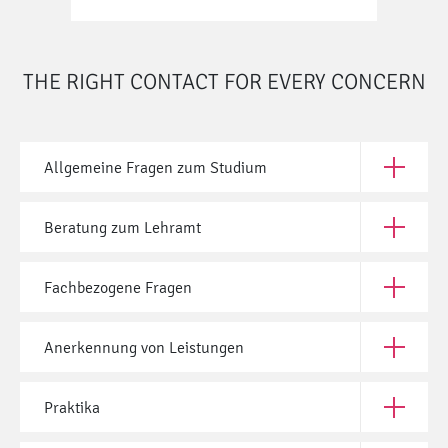
THE RIGHT CONTACT FOR EVERY CONCERN
Allgemeine Fragen zum Studium
Open All
Beratung zum Lehramt
Open Ber
Fachbezogene Fragen
Open Fac
Anerkennung von Leistungen
Open Ane
Praktika
Open Prak