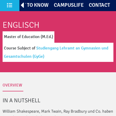
TIVES
GET TO KNOW
CAMPUSLIFE
CONTACT
All Courses of Study
ENGLISCH
Master of Education (M.Ed.)
Course Subject
of
Studiengang Lehramt an Gymnasien und
Gesamtschulen
(GyGe)
OVERVIEW
IN A NUTSHELL
William Shakespeare, Mark Twain, Ray Bradbury und Co. haben