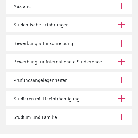
Ausland
Open Aus
Studentische Erfahrungen
Open Stud
Bewerbung & Einschreibung
Open Bew
Bewerbung für internationale Studierende
Open Bewe
Prüfungsangelegenheiten
Open Prü
Studieren mit Beeinträchtigung
Open Stud
Studium und Familie
Open Stud