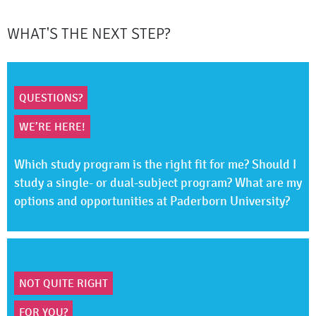
WHAT'S THE NEXT STEP?
QUESTIONS?
WE’RE HERE!
Which study program is the right fit for me? Should I
study a single- or dual-subject program? What are my
options and opportunities at Paderborn University?
NOT QUITE RIGHT
FOR YOU?