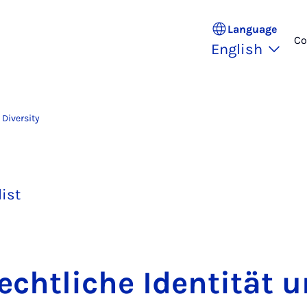
Language
Co
English
Diversity
list
cht­liche Iden­tität 