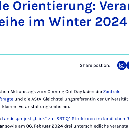
e Ori­entier­ung: Ver­a
­reihe im Winter 2024
Share post on:
Sha
on
Ins
lichen Aktionstags zum Coming Out Day laden die
Zentrale
ftragte
und die AStA-Gleichstellungsreferentin der Universitä
r kleinen Veranstaltungsreihe ein.
m
Landesprojekt „blick* zu LSBTIQ* Strukturen im ländlichen
uar
sowie am
06. Februar 2024
drei unterschiedliche Veransta