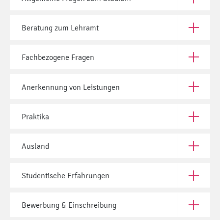
Öffne All
Beratung zum Lehramt
Öffne Be
Fachbezogene Fragen
Öffne Fac
Anerkennung von Leistungen
Öffne Ane
Praktika
Öffne Pra
Ausland
Öffne Aus
Studentische Erfahrungen
Öffne Stu
Bewerbung & Einschreibung
Öffne Bew