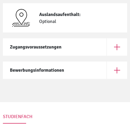
Auslandsaufenthalt:
Optional
Zugangsvoraussetzungen
Öffne Z
Bewerbungsinformationen
Öffne B
STUDIENFACH