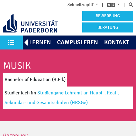
S
Schnellzugriff
|
|
BEWERBUNG
BERATUNG
KENNENLERNEN
CAMPUSLEBEN
KONTAKT
Alle Studiengänge
MUSIK
Bachelor of Education (B.Ed.)
Studienfach
im
Studiengang Lehramt an Haupt-, Real-,
Sekundar- und Gesamtschulen
(HRSGe)