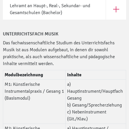
Lehramt an Haupt-, Real-, Sekundar- und
Öffne Le
Gesamtschulen (Bachelor)
UNTERRICHTSFACH MUSIK
Das fachwissenschaftliche Studium des Unterrichtsfachs
Musik ist aus Modulen aufgebaut, in denen dir sowohl
praktische, als auch wissenschaftliche und pädagogische
Inhalte vermittelt werden.
Modulbezeichnung
Inhalte
M1: Künstlerische
a)
Instrumentalpraxis / Gesang 1
Hauptinstrument/Hauptfach
(Basismodul)
Gesang
b) Gesang/Sprecherziehung
c) Nebeninstrument
(Git./Klav.)
M2: Künstlerische
a) Hauptinstrument /