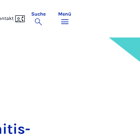
Suche
Menü
ontakt
­tis­