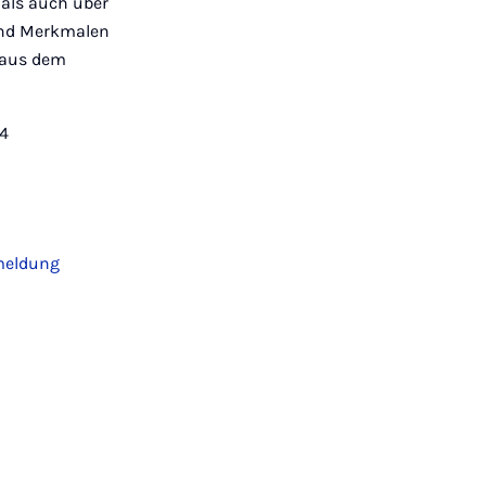
 als auch über
und Merkmalen
 aus dem
24
meldung