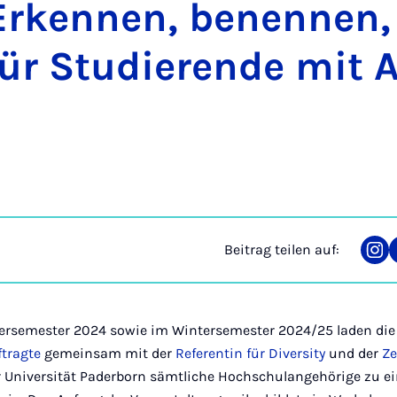
­ken­nen, be­nen­nen
ür Stu­die­ren­de mit 
Beitrag teilen auf:
Tei
auf
Ins
rsemester 2024 sowie im Wintersemester 2024/25 laden di
ftragte
gemeinsam mit der
Referentin für Diversity
und der
Ze
r Universität Paderborn sämtliche Hochschulangehörige zu ei