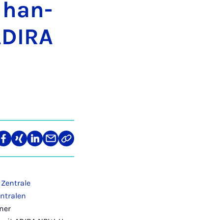
, han­
ADI­RA
len
Teilen
Teilen
Teilen
Teilen
Link
auf
auf
auf
über
kopieren
tagram
Facebook
Xing
LinkedIn
E-
Mail
e
Zentrale
ntralen
ner