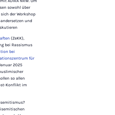
p mit ADIRA NRW. Um
ssen sowohl über
d sich der Workshop
nandersetzen und
skutieren
aften
(ZeKK),
ung bei Rassismus
tion bei
ationszentrum für
 Januar 2025
muslimischer
ollen so allen
st-Konflikt im
tisemitismus?
tisemitischen