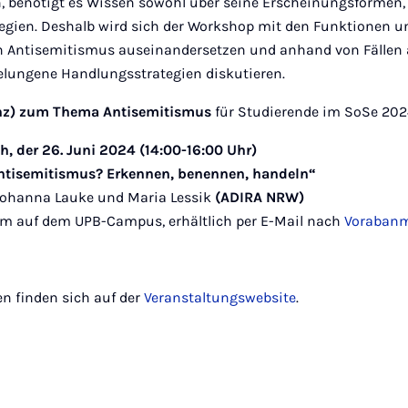
n, benötigt es Wissen sowohl über seine Erscheinungsformen,
egien. Deshalb wird sich der Workshop mit den Funktionen 
on Antisemitismus auseinandersetzen und anhand von Fällen
elungene Handlungsstrategien diskutieren.
enz) zum Thema Antisemitismus
für Studierende im SoSe 20
h, der 26. Juni 2024 (14:00-16:00 Uhr)
Antisemitismus? Erkennen, benennen, handeln“
Johanna Lauke und Maria Lessik
(ADIRA NRW)
m auf dem UPB-Campus, erhältlich per E-Mail nach
Voraban
en finden sich auf der
Veranstaltungswebsite
.