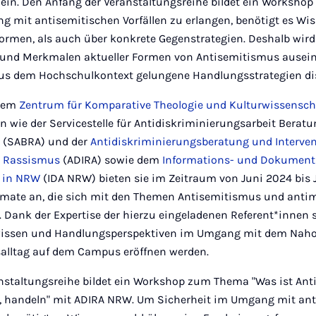
 ein. Den Anfang der Veranstaltungsreihe bildet ein Worksho
g mit antisemitischen Vorfällen zu erlangen, benötigt es Wi
ormen, als auch über konkrete Gegenstrategien. Deshalb wir
 und Merkmalen aktueller Formen von Antisemitismus ausei
aus dem Hochschulkontext gelungene Handlungsstrategien di
 dem
Zentrum für Komparative Theologie und Kulturwissensch
n wie der Servicestelle für Antidiskriminierungsarbeit Berat
 (SABRA) und der
Antidiskriminierungsberatung und Interven
d Rassismus
(ADIRA) sowie dem
Informations- und Dokument
t in NRW
(IDA NRW) bieten sie im Zeitraum von Juni 2024 bis
rmate an, die sich mit den Themen Antisemitismus und anti
Dank der Expertise der hierzu eingeladenen Referent*innen s
hwissen und Handlungsperspektiven im Umgang mit dem Naho
salltag auf dem Campus eröffnen werden.
nstaltungsreihe bildet ein Workshop zum Thema "Was ist An
, handeln" mit ADIRA NRW. Um Sicherheit im Umgang mit an