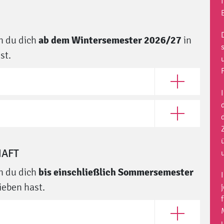
ab dem Wintersemester 2026/27
nn du dich
in
st.
Open Zwei-Fach
Open Anteilsfac
HAFT
bis einschließlich Sommersemester
nn du dich
ieben hast.
Open Master Kul