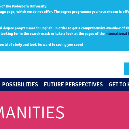
 of the Paderborn University.
age page, which we do not offer. The degree programme you have chosen is off
al degree programmes in English. In order to get a comprehensive overview of the
ooking for in the search mask or take a look at the pages of the
International 
world of study and look forward to seeing you soon!
POSSIBILITIES
FUTURE PERSPECTIVES
GET TO
MANITIES