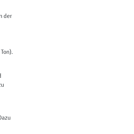
n der
Ton).
d
zu
Dazu