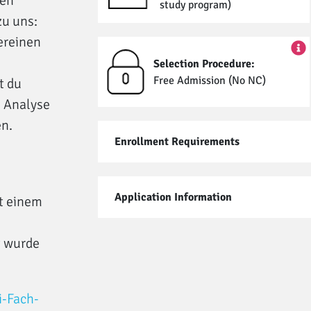
hen
study program)
zu uns:
ereinen
Selection Procedure:
Free Admission (No NC)
t du
 Analyse
en.
Enrollment Requirements
Application Information
t einem
g wurde
i-Fach-