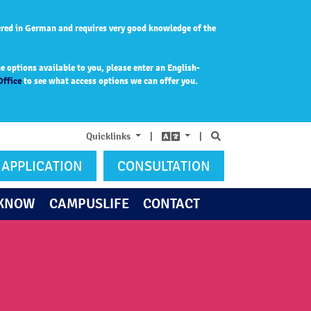
ered in German and requires very good knowledge of the
 options available to you, please enter an English-
Office
to see what access options we can offer you.
Search
Quicklinks
|
|
APPLICATION
CONSULTATION
 KNOW
CAMPUSLIFE
CONTACT