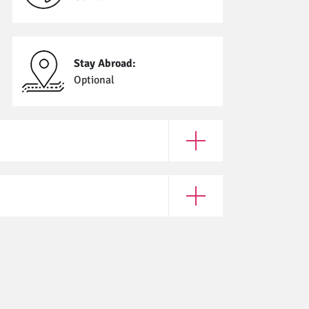
Stay Abroad:
Optional
Open Enrollment Require
Open Application Informat