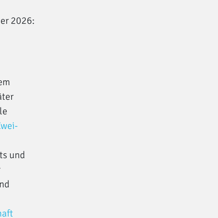
er 2026:
dem
äter
le
Zwei-
its und
r
ind
haft