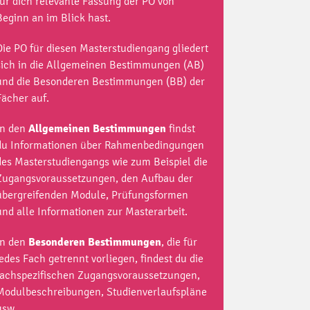
für dich relevante Fassung der PO von
Beginn an im Blick hast.
Die PO für diesen Masterstudiengang gliedert
sich in die Allgemeinen Bestimmungen (AB)
und die Besonderen Bestimmungen (BB) der
Fächer auf.
-Master
In den
Allgemeinen Bestimmungen
findst
du Informationen über Rahmenbedingungen
des Masterstudiengangs wie zum Beispiel die
h Digital Humanities
Zugangsvoraussetzungen, den Aufbau der
übergreifenden Module, Prüfungsformen
und alle Informationen zur Masterarbeit.
In den
Besonderen Bestimmungen
, die für
jedes Fach getrennt vorliegen, findest du die
fachspezifischen Zugangsvoraussetzungen,
Modulbeschreibungen, Studienverlaufspläne
tur und Gesellschaft
usw.