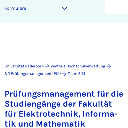
For­mu­la­re
Universität Paderborn
Zentrale Hochschulverwaltung
3.2 Prüfungsmanagement (PM)
Team EIM
Prü­fungs­ma­na­ge­ment für die
Stu­dien­gän­ge der Fa­kul­tät
für Elek­tro­tech­nik, In­for­ma­
tik und Ma­the­ma­tik