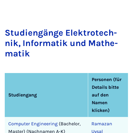
Stu­dien­gän­ge Elek­tro­tech­
nik, In­for­ma­tik und Ma­the­
ma­tik
Personen (für
Details bitte
Studiengang
auf den
Namen
klicken)
Computer Engineering
(Bachelor,
Ramazan
Master) (Nachnamen A-K)
Uysal