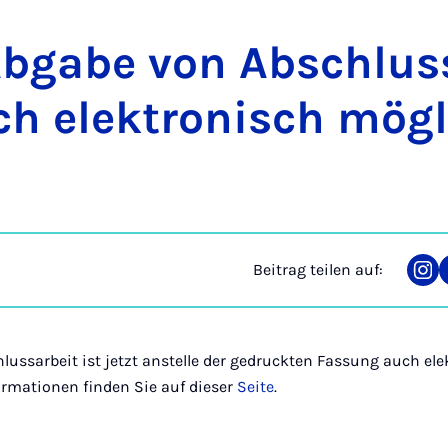
b­ga­be von Ab­schluss­
h elek­tro­nisch mög­
Beitrag teilen auf:
Tei
auf
Ins
lussarbeit ist jetzt anstelle der gedruckten Fassung auch el
ormationen finden Sie auf dieser
Seite
.