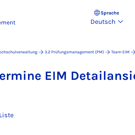
Sprache
Deutsch
ement
Hochschulverwaltung
3.2 Prüfungsmanagement (PM)
Team EIM
­mi­ne EIM De­tail­an­s
Liste