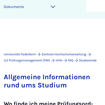
Dokumente
Universität Paderborn
Zentrale Hochschulverwaltung
3.2 Prüfungsmanagement (PM)
Hilfe
FAQ
Studierende
All­ge­mei­ne In­for­ma­ti­o­nen
rund ums Stu­di­um
Wo fin­de ich mei­ne Prü­fungs­ord­