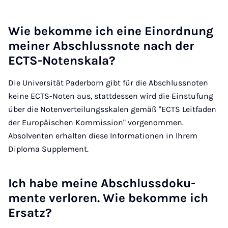
Wie be­kom­me ich ei­ne Ein­ord­nung
mei­ner Ab­schluss­no­te nach der
ECTS-No­ten­s­ka­la?
Die Universität Paderborn gibt für die Abschlussnoten
keine ECTS-Noten aus, stattdessen wird die Einstufung
über die Notenverteilungsskalen gemäß "ECTS Leitfaden
der Europäischen Kommission" vorgenommen.
Absolventen erhalten diese Informationen in Ihrem
Diploma Supplement.
Ich ha­be mei­ne Ab­schluss­do­ku­
men­te ver­lo­ren. Wie be­kom­me ich
Er­satz?