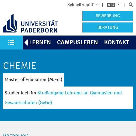
S
Schnellzugriff
|
|
BEWERBUNG
BERATUNG
KENNENLERNEN
CAMPUSLEBEN
KONTAKT
Alle Studiengänge
CHEMIE
Master of Education (M.Ed.)
Studienfach
im
Studiengang Lehramt an Gymnasien und
Gesamtschulen
(GyGe)