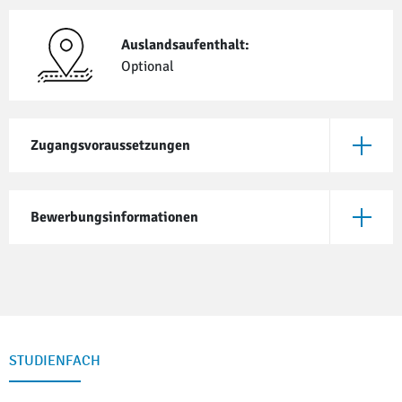
Auslandsaufenthalt:
Optional
Zugangsvoraussetzungen
Öffne Z
Bewerbungsinformationen
Öffne B
STUDIENFACH