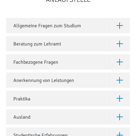
Allgemeine Fragen zum Studium
Öffne All
Beratung zum Lehramt
Öffne Be
Fachbezogene Fragen
Öffne Fac
Anerkennung von Leistungen
Öffne Ane
Praktika
Öffne Pra
Ausland
Öffne Aus
Studentische Erfahrungen