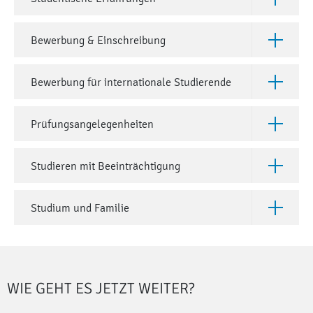
Öffne Stu
Bewerbung & Einschreibung
Öffne Bew
Bewerbung für internationale Studierende
Öffne Bew
Prüfungsangelegenheiten
Öffne Prü
Studieren mit Beeinträchtigung
Öffne Stu
Studium und Familie
Öffne Stu
WIE GEHT ES JETZT WEITER?