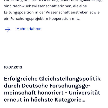
sind Nachwuchswissenschaftlerinnen, die eine
Leitungsposition in der Wissenschaft anstreben sowie
ein Forschungsprojekt in Kooperation mit…
Mehr erfahren
10.07.2013
Er­folg­rei­che Gleich­stel­lungs­po­li­tik
durch Deut­sche For­schungs­ge­
mein­schaft ho­no­riert - Uni­ver­si­tät
er­neut in höchs­te Ka­te­go­rie…