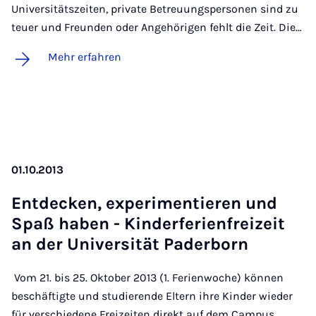
Universitätszeiten, private Betreuungspersonen sind zu
teuer und Freunden oder Angehörigen fehlt die Zeit. Die…
Mehr erfahren
01.10.2013
Ent­de­cken, ex­pe­ri­men­tie­ren und
Spaß ha­ben - Kin­der­fe­ri­en­frei­zeit
an der Uni­ver­si­tät Pa­der­born
Vom 21. bis 25. Oktober 2013 (1. Ferienwoche) können
beschäftigte und studierende Eltern ihre Kinder wieder
für verschiedene Freizeiten direkt auf dem Campus