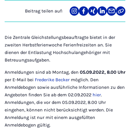
Beitrag teilen auf:
Teilen
Teilen
Teilen
Teilen
Teilen
Link
auf
auf
auf
auf
über
kopi
Instagram
Facebook
Xing
LinkedIn
E-
Mail
Die Zentrale Gleichstellungsbeauftragte bietet in der
zweiten Herbstferienwoche Ferienfreizeiten an. Sie
dienen der Entlastung Hochschulangehöriger mit
Betreuungsaufgaben.
Anmeldungen sind ab Montag, den
05.09.2022, 8.00 Uhr
per E-Mail bei
Frederike Becker
möglich. Den
Anmeldebogen sowie ausführliche Informationen zu den
Angeboten finden Sie ab dem 02.09.2022
hier
.
Anmeldungen, die vor dem 05.09.2022, 8.00 Uhr
eingehen, können nicht berücksichtigt werden. Die
Anmeldung ist nur mit einem ausgefüllten
Anmeldebogen gültig.