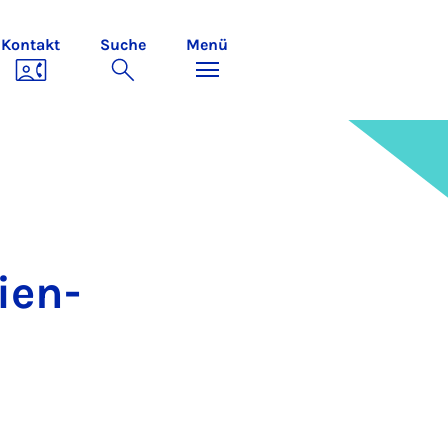
Kontakt
Suche
Menü
i­en­