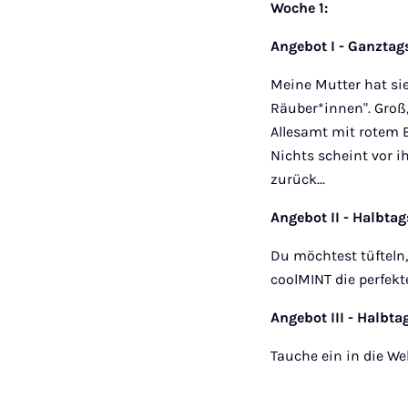
Woche 1:
Angebot I - Ganzta
Meine Mutter hat sie
Räuber*innen". Groß
Allesamt mit rotem B
Nichts scheint vor ih
zurück...
Angebot II - Halbta
Du möchtest tüfteln
coolMINT die perfek
Angebot III - Halbt
Tauche ein in die W