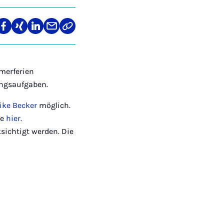
len
Teilen
Teilen
Teilen
Teilen
Link
auf
auf
auf
über
kopieren
tagram
Facebook
Xing
LinkedIn
E-
Mail
merferien
ungsaufgaben.
ike Becker
möglich.
ie
hier
.
sichtigt werden. Die