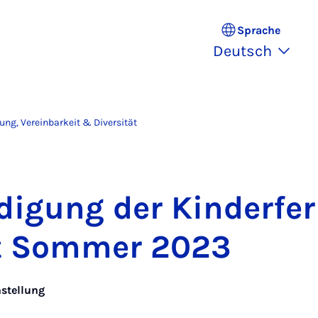
Sprache
Deutsch
lung, Vereinbarkeit & Diversität
di­gung der Kin­der­fe­r
eit Som­mer 2023
hstellung