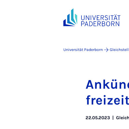
Universität Paderborn
Gleichstel
An­kün­
frei­z
22.05.2023
|
Gleic