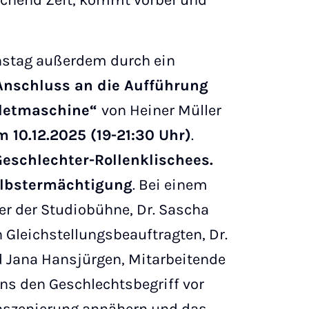
ichend Zeit, kommt vorbei und
onstag außerdem durch ein
Anschluss an die Aufführung
mletmaschine“
von Heiner Müller
10.12.2025 (19-21:30 Uhr)
.
Geschlechter-Rollenklischees.
lbstermächtigung
. Bei einem
er der Studiobühne, Dr. Sascha
n Gleichstellungsbeauftragten, Dr.
 Jana Hansjürgen, Mitarbeitende
uns den Geschlechtsbegriff vor