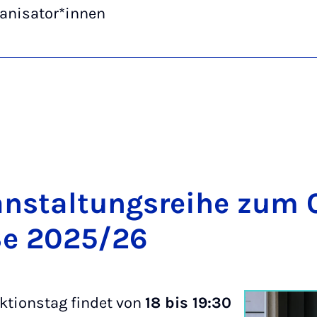
ganisator*innen
­an­stal­tungs­rei­he zu
Se 2025/26
ktionstag findet von
18 bis 19:30