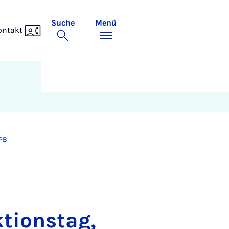
Suche
Menü
ontakt
PB
tionstag,