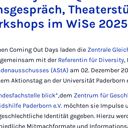
sgespräch, Theaterst
rkshops im WiSe 2025
chen Coming Out Days laden die
Zentrale Glei
 gemeinsam mit der
Referentin für Diversity
,
ndenausschusses (AStA)
am 02. Dezember 2025
nem Aktionstag an der Universität Paderborn e
ndesfachstelle blick*
,dem
Zentrum für Gesch
dshilfe Paderborn e.V.
möchten sie Impulse 
schlechtliche Identität gegeben. Hierzu wer
schiedliche Mitmachformate und Informations