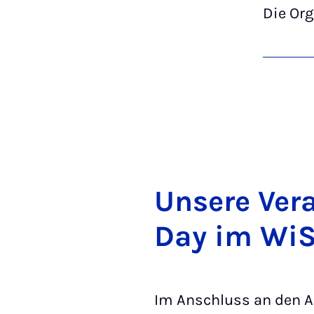
Die Or
Un­se­re Ver
Day im Wi­
Im Anschluss an den A