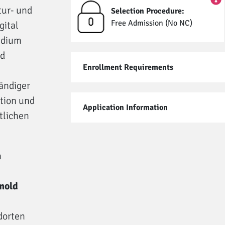
ur- und
Selection Procedure:
Free Admission (No NC)
gital
udium
nd
Enrollment Requirements
ändiger
tion und
Application Information
tlichen
h
mold
dorten