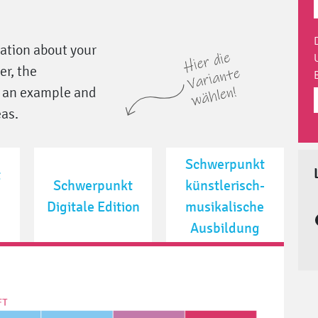
N
tation about your
r, the
y an example and
eas.
Schwerpunkt
t
Schwerpunkt
künstlerisch-
Digitale Edition
musikalische
Ausbildung