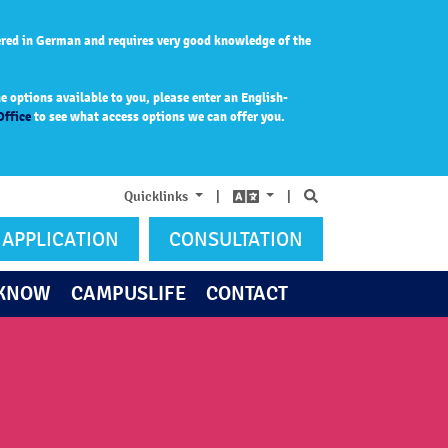
ered in German and requires very good knowledge of the
 options available to you, please enter an English-
Office
to see what access options we can offer you.
Search
Quicklinks
|
|
APPLICATION
CONSULTATION
 KNOW
CAMPUSLIFE
CONTACT