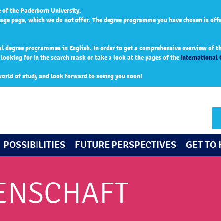
 of the Paderborn University.
age page, which we do not offer. The degree programme you have chosen is off
al degree programmes in English. In order to get a comprehensive overview of the
ooking for in the search mask or take a look at the pages of the
International 
world of study and look forward to seeing you soon!
POSSIBILITIES
FUTURE PERSPECTIVES
GET TO
ENSCHAFT