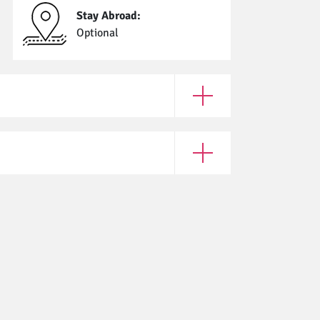
Stay Abroad:
Optional
Open Enrollment Require
Open Application Informat