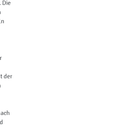
 Die
n
ln
r
t der
m
nach
nd