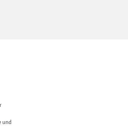
r
e und