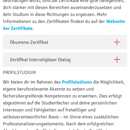
beschäftigen willst, sind die Zertifikate eine gute Gelegenheit,
dich stärker mit diesen Bereichen auseinanderzusetzen und
dein Studium in diese Richtungen zu ergänzen. Mehr
Informationen zu den Zertifikaten findest du auf der
Webseite
der Zertifikate.
Ökumene-Zertifikat
Open Ök
Zertifikat interreligiöser Dialog
Open Zert
PROFILSTUDIUM
Wir bieten dir im Rahmen des
Profilstudiums
die Möglichkeit,
eigene berufsrelevante Akzente zu setzen und
fächerübergreifende Kompetenzen zu erwerben. Dies erfolgt
abgestimmt auf die Studienfächer und deine persönlichen
Interessen und Fähigkeiten auf freiwilliger und
selbstverantwortlicher Basis – im Sinne eines zusätzlichen
Professionalisierungselements. Nach dem erfolgreichen