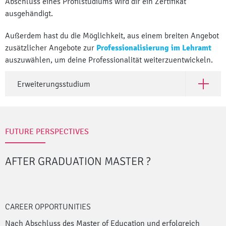
Abschluss eines Profilstudiums wird dir ein Zertifikat
ausgehändigt.
Außerdem hast du die Möglichkeit, aus einem breiten Angebot
zusätzlicher Angebote zur
Professionalisierung im Lehramt
auszuwählen, um deine Professionalität weiterzuentwickeln.
Erweiterungsstudium
Open Er
FUTURE PERSPECTIVES
AFTER GRADUATION MASTER
?
CAREER OPPORTUNITIES
Nach Abschluss des Master of Education und erfolgreich