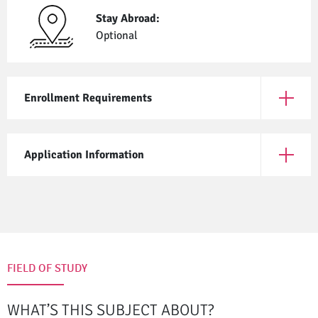
Stay Abroad:
Optional
Enrollment Requirements
Open En
Application Information
Open App
FIELD OF STUDY
WHAT’S THIS SUBJECT ABOUT?