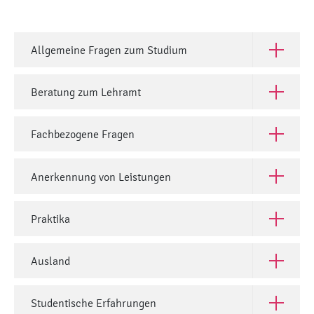
Allgemeine Fragen zum Studium
Open All
Beratung zum Lehramt
Open Ber
Fachbezogene Fragen
Open Fac
Anerkennung von Leistungen
Open Ane
Praktika
Open Prak
Ausland
Open Aus
Studentische Erfahrungen
Open Stud