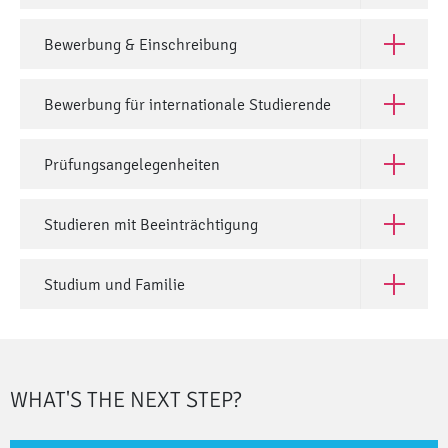
Bewerbung & Einschreibung
Open Bew
Bewerbung für internationale Studierende
Open Bewe
Prüfungsangelegenheiten
Open Prü
Studieren mit Beeinträchtigung
Open Stud
Studium und Familie
Open Stud
WHAT'S THE NEXT STEP?