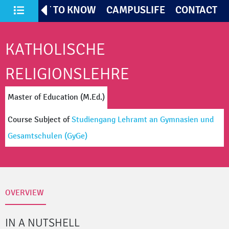
TIVES
GET TO KNOW
CAMPUSLIFE
CONTACT
All Courses of Study
KATHOLISCHE
RELIGIONSLEHRE
Master of Education (M.Ed.)
Course Subject
of
Studiengang Lehramt an Gymnasien und
Gesamtschulen
(GyGe)
OVERVIEW
IN A NUTSHELL