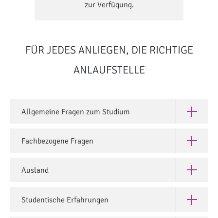
zur Verfügung.
FÜR JEDES ANLIEGEN, DIE RICHTIGE
ANLAUFSTELLE
Allgemeine Fragen zum Studium
Öffne All
Fachbezogene Fragen
Öffne Fac
Ausland
Öffne Aus
Studentische Erfahrungen
Öffne Stu