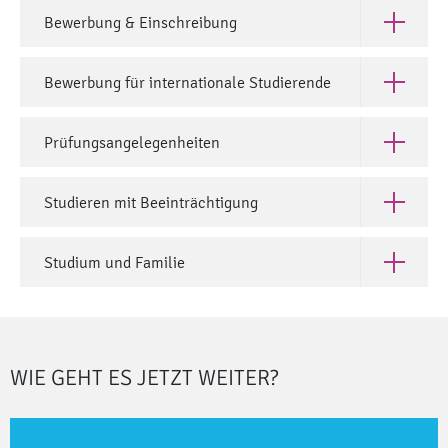
Bewerbung & Einschreibung
Öffne Bew
Bewerbung für internationale Studierende
Öffne Bew
Prüfungsangelegenheiten
Öffne Prü
Studieren mit Beeinträchtigung
Öffne Stu
Studium und Familie
Öffne Stu
WIE GEHT ES JETZT WEITER?