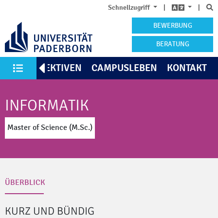
S
Schnellzugriff
|
|
BEWERBUNG
BERATUNG
TE
PERSPEKTIVEN
CAMPUSLEBEN
KONTAKT
Alle Studiengänge
INFORMATIK
Master of Science (M.Sc.)
ÜBERBLICK
KURZ UND BÜNDIG