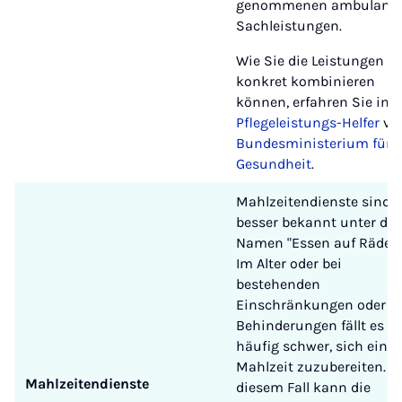
genommenen ambulant
Sachleistungen.
Wie Sie die Leistungen
konkret kombinieren
können, erfahren Sie im
Pflegeleistungs-Helfer
vo
Bundesministerium für
Gesundheit
.
Mahlzeitendienste sind
besser bekannt unter de
Namen "Essen auf Rädern
Im Alter oder bei
bestehenden
Einschränkungen oder
Behinderungen fällt es
häufig schwer, sich eine
Mahlzeit zuzubereiten. In
Mahlzeitendienste
diesem Fall kann die