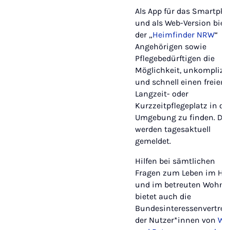
Als App für das Smartph
und als Web-Version biet
der „
Heimfinder NRW
“
Angehörigen sowie
Pflegebedürftigen die
Möglichkeit, unkomplizie
und schnell einen freien
Langzeit- oder
Kurzzeitpflegeplatz in de
Umgebung zu finden. Die
werden tagesaktuell
gemeldet.
Hilfen bei sämtlichen
Fragen zum Leben im He
und im betreuten Wohne
bietet auch die
Bundesinteressenvertret
der Nutzer*innen von
Wo