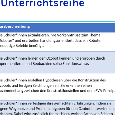
n­ter­richt­s­reihe