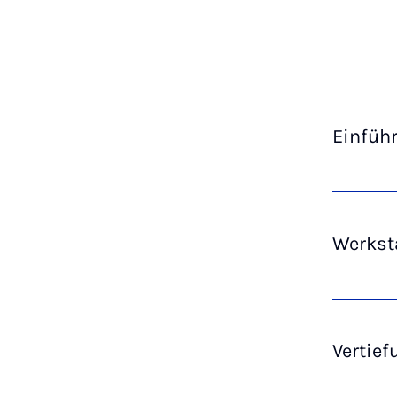
Einfüh
Werksta
Vertief