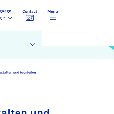
guage
Contact
Menu
ish
estalten und beurteilen
talten und