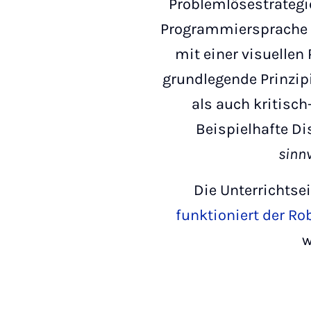
Problemlösestrategi
Programmiersprache O
mit einer visuelle
grundlegende Prinzipi
als auch kritisc
Beispielhafte Di
sinnv
Die Unterrichtse
funktioniert der Ro
w