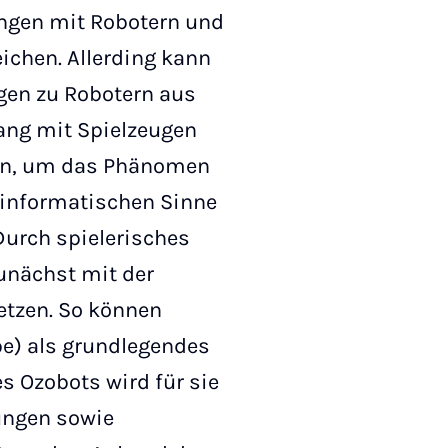
ungen mit Robotern und
eichen. Allerding kann
gen zu Robotern aus
ang mit Spielzeugen
fen, um das Phänomen
m informatischen Sinne
 Durch spielerisches
unächst mit der
tzen. So können
be) als grundlegendes
s Ozobots wird für sie
ungen sowie