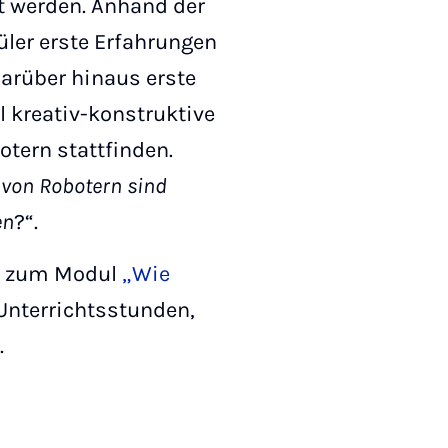
t werden. Anhand der
ler erste Erfahrungen
arüber hinaus erste
l kreativ-konstruktive
tern stattfinden.
 von Robotern sind
en
?“.
ve zum Modul
„Wie
Unterrichtsstunden,
n.