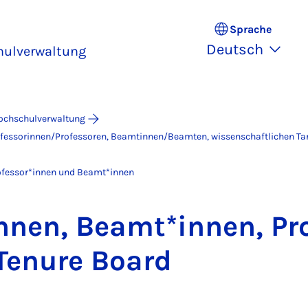
Sprache
Deutsch
hulverwaltung
Hochschulverwaltung
ofessorinnen/Professoren, Beamtinnen/Beamten, wissenschaftlichen Tar
ofessor*innen und Beamt*innen
n­nen, Be­am­t*in­nen, Pro
, Tenure Board