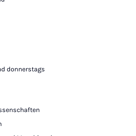
und donnerstags
issenschaften
n