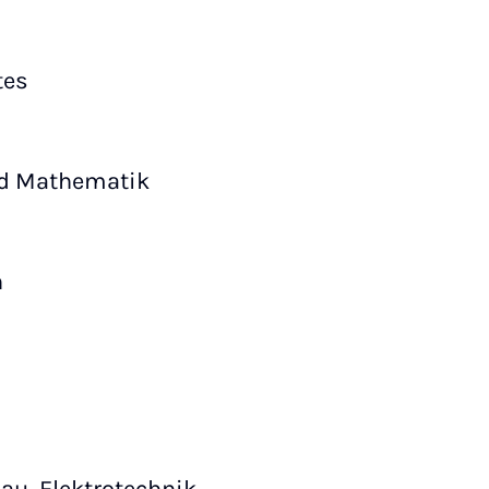
tes
und Mathematik
n