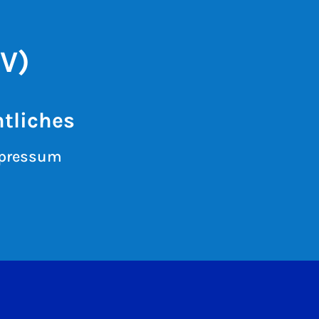
V)
tliches
pressum