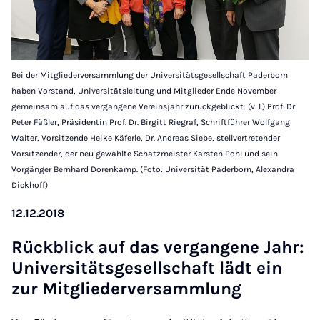
Bei der Mitgliederversammlung der Universitätsgesellschaft Paderborn
haben Vorstand, Universitätsleitung und Mitglieder Ende November
gemeinsam auf das vergangene Vereinsjahr zurückgeblickt: (v. l.) Prof. Dr.
Peter Fäßler, Präsidentin Prof. Dr. Birgitt Riegraf, Schriftführer Wolfgang
Walter, Vorsitzende Heike Käferle, Dr. Andreas Siebe, stellvertretender
Vorsitzender, der neu gewählte Schatzmeister Karsten Pohl und sein
Vorgänger Bernhard Dorenkamp. (Foto: Universität Paderborn, Alexandra
Dickhoff)
12.12.2018
Rückblick auf das ver­gan­gene Jahr:
Uni­versitäts­gesell­schaft lädt ein
zur Mit­gliederver­sammlung