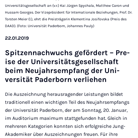
Universitätsgesellschaft an (v.r.) Kai Jürgen Spychala, Matthew Caron und
Hussam Georges. Der Vizepräsident für Internationale Beziehungen, Prof. Dr.
Torsten Meier (l.), ehrt die Preisträgerin Klementina Josifovska (Preis des
DAAD). (Foto: Universität Paderborn, Johannes Pauly)
22.01.2019
Spitzen­nachwuchs ge­fördert – Pre­
ise der Uni­versitäts­gesell­schaft
beim Neu­jahrsem­p­fang der Uni­
versität Pader­born ver­liehen
Die Auszeichnung herausragender Leistungen bildet
traditionell einen wichtigen Teil des Neujahrsempfangs
der Universität Paderborn, der am Sonntag, 20. Januar,
im Auditorium maximum stattgefunden hat. Gleich in
mehreren Kategorien konnten sich erfolgreiche Jung-
Akademiker über Auszeichnungen freuen. Für ihre