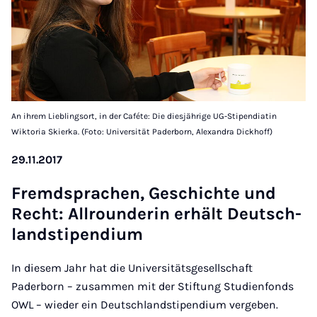
An ihrem Lieblingsort, in der Caféte: Die diesjährige UG-Stipendiatin
Wiktoria Skierka. (Foto: Universität Paderborn, Alexandra Dickhoff)
29.11.2017
Frem­d­sprac­hen, Geschichte und
Recht: All­round­er­in er­hält Deutsch­
land­sti­pen­di­um
In diesem Jahr hat die Universitätsgesellschaft
Paderborn – zusammen mit der Stiftung Studienfonds
OWL – wieder ein Deutschlandstipendium vergeben.