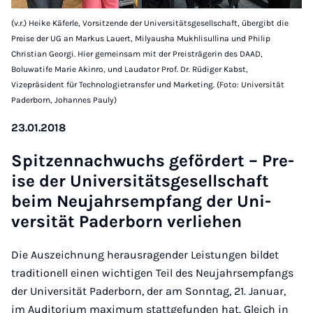
(v.r.) Heike Käferle, Vorsitzende der Universitätsgesellschaft, übergibt die
Preise der UG an Markus Lauert, Milyausha Mukhlisullina und Philip
Christian Georgi. Hier gemeinsam mit der Preisträgerin des DAAD,
Boluwatife Marie Akinro, und Laudator Prof. Dr. Rüdiger Kabst,
Vizepräsident für Technologietransfer und Marketing. (Foto: Universität
Paderborn, Johannes Pauly)
23.01.2018
Spitzen­nachwuchs ge­fördert – Pre­
ise der Uni­versitäts­gesell­schaft
beim Neu­jahrsem­p­fang der Uni­
versität Pader­born ver­liehen
Die Auszeichnung herausragender Leistungen bildet
traditionell einen wichtigen Teil des Neujahrsempfangs
der Universität Paderborn, der am Sonntag, 21. Januar,
im Auditorium maximum stattgefunden hat. Gleich in