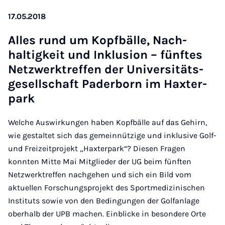
17.05.2018
Alles rund um Kopf­bälle, Nach­
haltigkeit und Inklu­sion – fün­ft­es
Net­zwerktref­fen der Uni­versitäts­
gesell­schaft Pader­born im Hax­ter­
park
Welche Auswirkungen haben Kopfbälle auf das Gehirn,
wie gestaltet sich das gemeinnützige und inklusive Golf-
und Freizeitprojekt „Haxterpark“? Diesen Fragen
konnten Mitte Mai Mitglieder der UG beim fünften
Netzwerktreffen nachgehen und sich ein Bild vom
aktuellen Forschungsprojekt des Sportmedizinischen
Instituts sowie von den Bedingungen der Golfanlage
oberhalb der UPB machen. Einblicke in besondere Orte