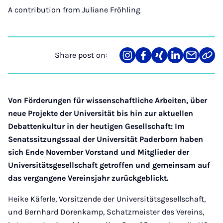
A contribution from
Juliane Fröhling
Share post on:
Share
Teilen
Teilen
Teilen
Teilen
Link
on
auf
auf
auf
über
kopi
Instagram
Facebook
Xing
LinkedIn
E-
Mail
Von Förderungen für wissenschaftliche Arbeiten, über
neue Projekte der Universität bis hin zur aktuellen
Debattenkultur in der heutigen Gesellschaft: Im
Senatssitzungssaal der Universität Paderborn haben
sich Ende November Vorstand und Mitglieder der
Universitätsgesellschaft getroffen und gemeinsam auf
das vergangene Vereinsjahr zurückgeblickt.
Heike Käferle, Vorsitzende der Universitätsgesellschaft,
und Bernhard Dorenkamp, Schatzmeister des Vereins,