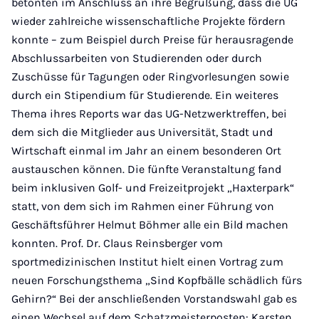
betonten im Anschluss an ihre Begrüßung, dass die UG
wieder zahlreiche wissenschaftliche Projekte fördern
konnte – zum Beispiel durch Preise für her­ausragende
Abschlussarbeiten von Studierenden oder durch
Zuschüsse für Tagungen oder Ringvorlesungen sowie
durch ein Stipendium für Studierende. Ein weiteres
Thema ihres Reports war das UG-Netzwerktreffen, bei
dem sich die Mitglieder aus Universität, Stadt und
Wirtschaft einmal im Jahr an einem besonderen Ort
austauschen können. Die fünfte Veranstaltung fand
beim inklusiven Golf- und Freizeitprojekt „Haxterpark“
statt, von dem sich im Rahmen einer Führung von
Geschäftsführer Helmut Böhmer alle ein Bild machen
konnten. Prof. Dr. Claus Reinsberger vom
sportmedizinischen Institut hielt einen Vortrag zum
neuen Forschungsthema „Sind Kopfbälle schädlich fürs
Gehirn?“ Bei der anschließenden Vorstandswahl gab es
einen Wechsel auf dem Schatzmeisterposten: Karsten