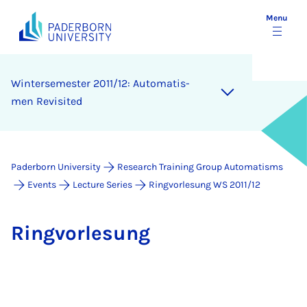
Menu
Win­tersemester 2011/12: Auto­mat­is­
men Re­vis­ited
Paderborn University
Research Training Group Automatisms
Events
Lecture Series
Ringvorlesung WS 2011/12
Ring­vor­le­sung