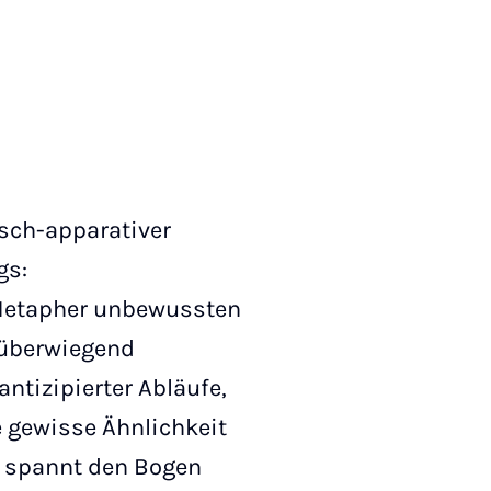
sch-apparativer
gs:
 Metapher unbewussten
d überwiegend
ntizipierter Abläufe,
ne gewisse Ähnlichkeit
g spannt den Bogen