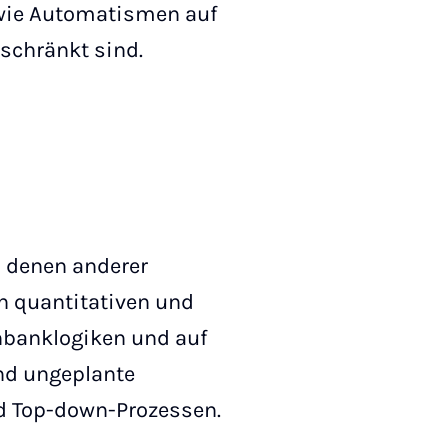
 wie Automatismen auf
rschränkt sind.
n denen anderer
n quantitativen und
nbanklogiken und auf
nd ungeplante
d Top-down-Prozessen.