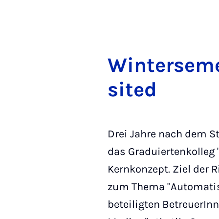
Win­ter­se­m
si­ted
Drei Jahre nach dem St
das Graduiertenkolleg
Kernkonzept. Ziel der 
zum Thema "Automatis
beteiligten BetreuerIn