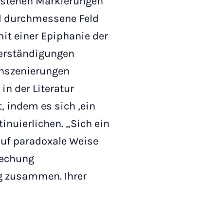
e stehen Markierungen
d durchmessene Feld
mit einer Epiphanie der
verständigungen
Inszenierungen
 der Literatur
, indem es sich ‚ein
nuierlichen. „Sich ein
 Auf paradoxale Weise
rechung
g zusammen. Ihrer