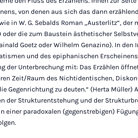
eme den Fluss des Erzählens. Ihnen zur Seit
nens, von denen aus sich das dann erzählen
wie in W. G. Sebalds Roman „Austerlitz“, der 
) oder die zum Baustein ästhetischer Selbst
ainald Goetz oder Wilhelm Genazino). In den 
ismen und des epiphanischen Erscheinens in
ng der Unterbrechung mit: Das Erzählen öffnet
ren Zeit/Raum des Nichtidentischen, Diskonti
die Gegenrichtung zu deuten.“ (Herta Müller)
gen der Strukturentstehung und der Strukturb
in einer paradoxalen (gegenstrebigen) Fügun
olgen.