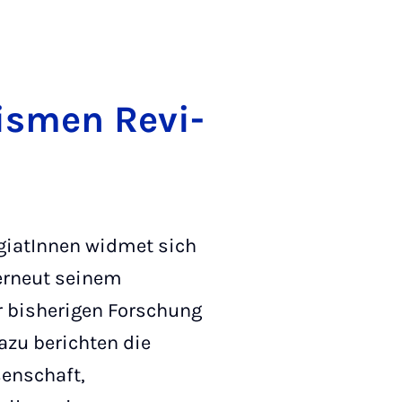
is­men Re­vi­
egiatInnen widmet sich
erneut seinem
r bisherigen Forschung
zu berichten die
senschaft,