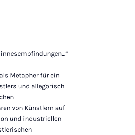
r Sinnesempfindungen…“
als Metapher für ein
tlers und allegorisch
schen
hren von Künstlern auf
on und industriellen
stlerischen