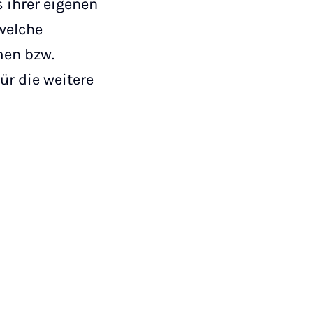
 ihrer eigenen
 welche
men bzw.
r die weitere