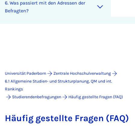
6. Was pas­siert mit den Adres­sen der
Be­frag­ten?
Universität Paderborn
Zentrale Hochschulverwaltung
6.1 Allgemeine Studien- und Strukturplanung, QM und int.
Rankings
Studierendenbefragungen
Häufig gestellte Fragen (FAQ)
Häu­fig ge­stell­te Fra­gen (FAQ)