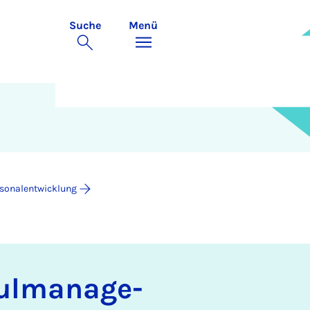
Suche
Menü
sonalentwicklung
ul­­ma­na­ge­