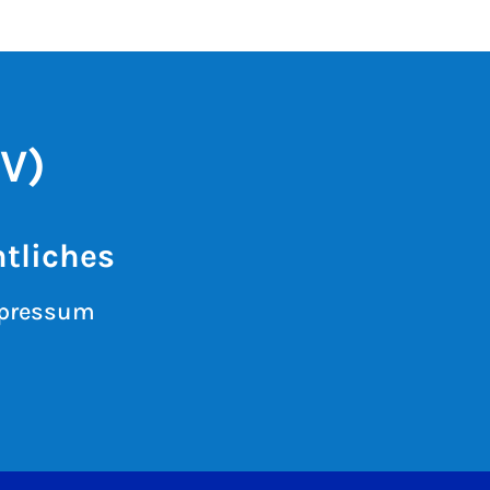
V)
tliches
pressum