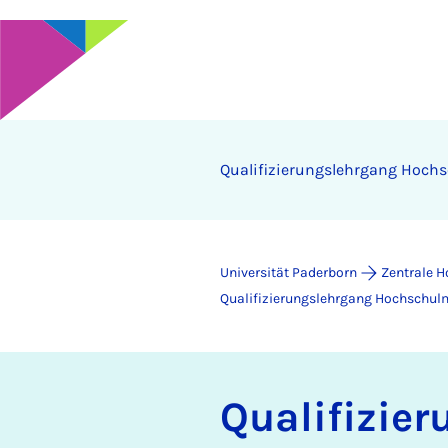
Qua­li­fi­zie­rungs­­­lehr­gang Hoch
Universität Paderborn
Zentrale 
Qualifizierungs­lehrgang Hochschu
Qua­li­fi­zie