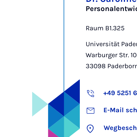
Personalentwic
Raum B1.325
Universität Pade
Warburger Str. 1
33098
Paderbor
+49 5251 
E-Mail sc
Wegbesch