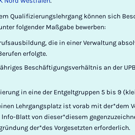
K Nord Westfalen
.
em Qualifizierungslehrgang können sich Besc
 unter folgender Maßgabe bewerben:
fsausbildung, die in einer Verwaltung absolv
erufen erfolgte.
jähriges Beschäftigungsverhältnis an der UPB
erung in eine der Entgeltgruppen 5 bis 9 (klei
einen Lehrgangsplatz ist vorab mit der*dem V
 lnfo-Blatt von dieser*diesem gegenzuzeichne
egründung der*des Vorgesetzten erforderlich.