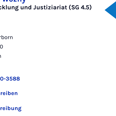
klung und Justiziariat (SG 4.5)
rborn
00
n
60-3588
hreiben
reibung