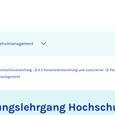
­schul­­ma­na­ge­ment
Hochschulverwaltung
4.5 Personalentwicklung und Justiziariat
Per
l­management
­rungs­­­lehr­gang Hoch­sch