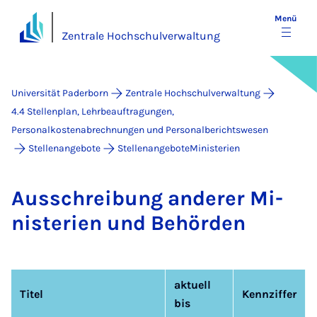
Menü
Zentrale Hochschulverwaltung
Universität Paderborn
Zentrale Hochschulverwaltung
4.4 Stellenplan, Lehrbeauftragungen,
Personalkostenabrechnungen und Personalberichtswesen
Stellenangebote
StellenangeboteMinisterien
Aus­schrei­bung an­de­rer Mi­
nis­te­ri­en und Be­hör­den
aktuell
Titel
Kennziffer
bis