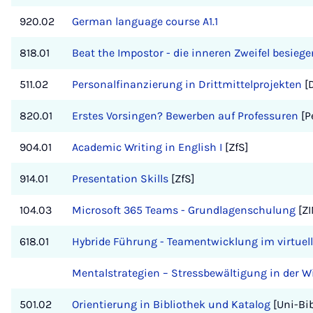
920.02
German language course A1.1
818.01
Beat the Impostor - die inneren Zweifel besiege
511.02
Personalfinanzierung in Drittmittelprojekten
[
820.01
Erstes Vorsingen? Bewerben auf Professuren
[P
904.01
Academic Writing in English I
[ZfS]
914.01
Presentation Skills
[ZfS]
104.03
Microsoft 365 Teams - Grundlagenschulung
[ZI
618.01
Hybride Führung - Teamentwicklung im virtue
Mentalstrategien – Stressbewältigung in der 
501.02
Orientierung in Bibliothek und Katalog
[Uni-Bib