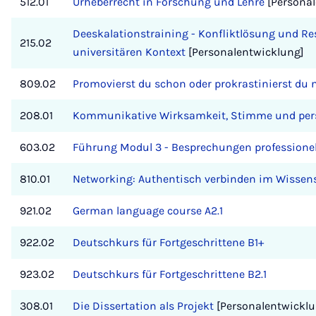
512.01
Urheberrecht in Forschung und Lehre
[Personal
Deeskalationstraining - Konfliktlösung und R
215.02
universitären Kontext
[Personalentwicklung]
809.02
Promovierst du schon oder prokrastinierst du 
208.01
Kommunikative Wirksamkeit, Stimme und pers
603.02
Führung Modul 3 - Besprechungen professionell
810.01
Networking: Authentisch verbinden im Wissen
921.02
German language course A2.1
922.02
Deutschkurs für Fortgeschrittene B1+
923.02
Deutschkurs für Fortgeschrittene B2.1
308.01
Die Dissertation als Projekt
[Personalentwicklu