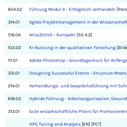
604.02
Führung Modul 4 - Erfolgreich verhandeln
[Pers
314.01
Agiles Projektmanagement in der Wissenschaf
516.04
WissZeitVG - Kompakt
[SG 4.2]
102.02
KI-Nutzung in der qualitativen Forschung
[Bild
111.01
Adobe Photoshop - Grundlagenkurs für Anfäng
331.01
Designing Successful Events - Structure Meets 
214.01
Verhandlungs- und Gesprächsführung mit Schw
618.02
Hybride Führung - Arbeitsorganisation, Gesund
313.01
Gute wissehschaftliche Praxis für Promovieren
HPC Tuning and Analysis
[EN] [PC²]