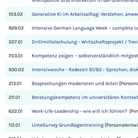
Mikropolitik und Interaktion in der Gremienarb
103.02
Generative KI im Arbeitsalltag: Verstehen, anwe
929.02
Intensive German Language Week – complete Lev
507.01
Drittmittelschulung - Wirtschaftsprojekt / T
703.01
Kompetenz zeigen – selbstverständlich mitgest
930.02
Intensivwoche - Redezeit B1/B2 - Sprechen, di
213.01
Besprechungen moderieren und leiten
[Persona
211.01
Beratungskompetenz im universitären Kontex
622.01
Work-Life-Leadership - wie will ich führen?
[Per
112.01
LimeSurvey Grundlagentraining
[Personalentwi