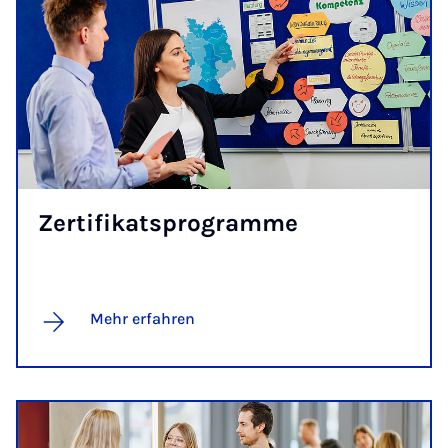
Zer­ti­fi­kats­pro­gram­me
Mehr erfahren