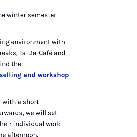
the winter semester
iting environment with
reaks, Ta-Da-Café and
find the
selling and workshop
 with a short
rwards, we will set
their individual work
he afternoon.