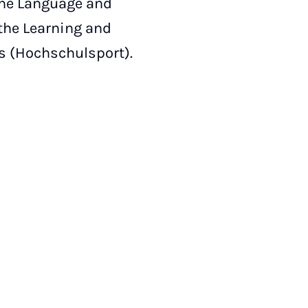
the Language and
 the Learning and
ts (Hochschulsport).