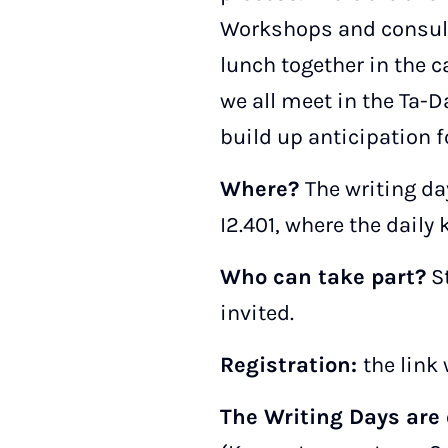
Workshops and consult
lunch together in the c
we all meet in the Ta-
build up anticipation f
Where?
The writing day
I2.401, where the daily
Who can take part?
St
invited.
Registration:
the link 
The Writing Days are