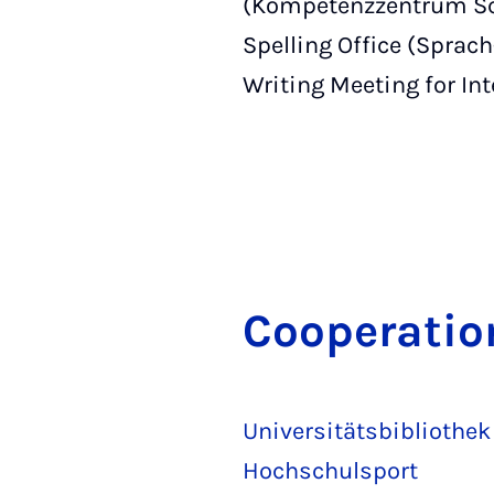
(Kompetenzzentrum Schr
Spelling Office (Sprac
Writing Meeting for In
Co­oper­a­ti
Universitätsbibliothek
Hochschulsport