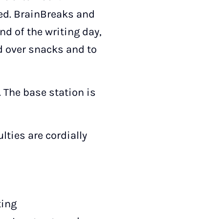
ed. BrainBreaks and
nd of the writing day,
d over snacks and to
. The base station is
lties are cordially
ting