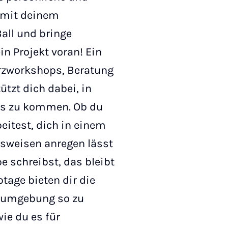
 mit deinem
Ball und bringe
n Projekt voran! Ein
rzworkshops, Beratung
tzt dich dabei, in
ss zu kommen. Ob du
beitest, dich in einem
sweisen anregen lässt
e schreibst, das bleibt
btage bieten dir die
tsumgebung so zu
ie du es für