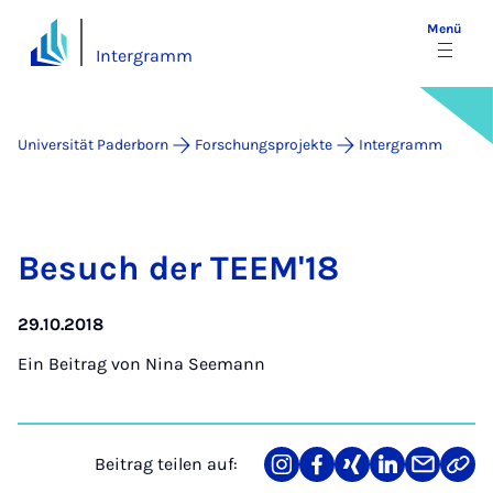
Menü
Intergramm
Universität Paderborn
Forschungsprojekte
Intergramm
Be­such der TEEM'18
29.10.2018
Ein Beitrag von
Nina Seemann
Beitrag teilen auf:
Teilen
Teilen
Teilen
Teilen
Teilen
Link