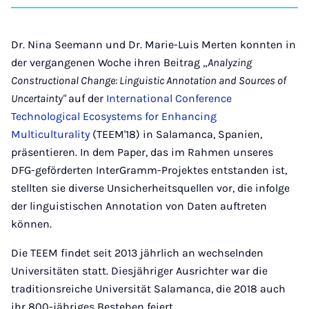
auf
auf
auf
auf
über
kopi
Instagram
Facebook
Xing
LinkedIn
E-
Mail
Dr. Nina Seemann und Dr. Marie-Luis Merten konnten in
der vergangenen Woche ihren Beitrag „
Analyzing
Constructional Change: Linguistic Annotation and Sources of
Uncertainty"
auf der
International Conference
Technological Ecosystems for Enhancing
Multiculturality
(TEEM'18) in Salamanca, Spanien,
präsentieren. In dem Paper, das im Rahmen unseres
DFG-geförderten InterGramm-Projektes entstanden ist,
stellten sie diverse Unsicherheitsquellen vor, die infolge
der linguistischen Annotation von Daten auftreten
können.
Die TEEM findet seit 2013 jährlich an wechselnden
Universitäten statt. Diesjähriger Ausrichter war die
traditionsreiche Universität Salamanca, die 2018 auch
ihr 800-jähriges Bestehen feiert.