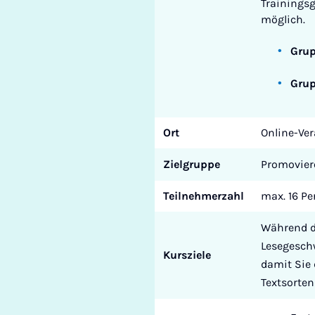
Trainingsg
möglich.
Grup
Grup
Ort
Online-Ve
Zielgruppe
Promoviere
Teilnehmerzahl
max. 16 P
Während de
Lesegeschw
Kursziele
damit Sie 
Textsorten