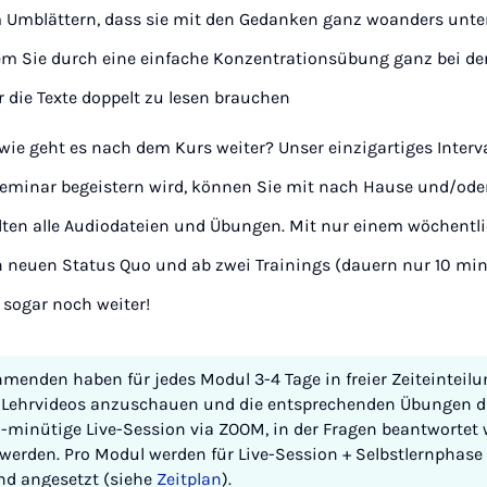
 Umblättern, dass sie mit den Gedanken ganz woanders unter
em Sie durch eine einfache Konzentrationsübung ganz bei de
 die Texte doppelt zu lesen brauchen
wie geht es nach dem Kurs weiter? Unser einzigartiges Interval
eminar begeistern wird, können Sie mit nach Hause und/oder
lten alle Audiodateien und Übungen. Mit nur einem wöchentli
n neuen Status Quo und ab zwei Trainings (dauern nur 10 min
 sogar noch weiter!
hmenden haben für jedes Modul 3-4 Tage in freier Zeiteinteil
n Lehrvideos anzuschauen und die entsprechenden Übungen du
0-minütige Live-Session via ZOOM, in der Fragen beantwortet 
 werden. Pro Modul werden für Live-Session + Selbstlernphas
nd angesetzt (siehe
Zeitplan
).