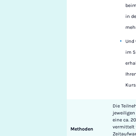
beim
in d
mehr
Und 
im S
erha
Ihre
Kurs
Die Teilne
jeweilige
eine ca. 2
vermittelt
Methoden
Zeitaufwa