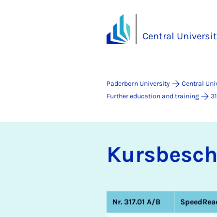
Central Universi
Paderborn University
Central Uni
Further education and training
31
Kur­s­bes­
Nr. 317.01 A/B
SpeedRead