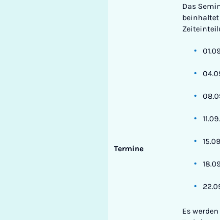
Das Semina
beinhaltet
Zeiteintei
01.0
04.0
08.0
11.0
15.0
Termine
18.0
22.0
Es werde