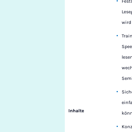
Fest
Lese
wird
Trai
Spee
lese
wech
Semi
Sich
einf
Inhalte
kön
Konz