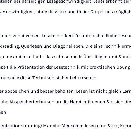
stellen der derzeitigen Lesegeschwindigkeit: Jeder erkennt sei
geschwindigkeit, ohne dass jemand in der Gruppe als möglic
nieren von diversen Lesetechniken für unterschiedliche Lesea
dreading, Querlesen und Diagonallesen. Die eine Technik erm
n, eine andere erlaubt das sehr schnelle Überfliegen und Sond
selt die Präsentation der Lesetechnik mit praktischen Übung
nars alle diese Techniken sicher beherrschen
er abspeichen und besser behalten:
Lesen ist nicht gleich Le
ache Abspeichertechniken an die Hand, mit denen Sie sich di
nen
entrationstraining: Manche Menschen lesen eine Seite, k