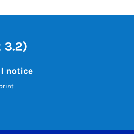
 3.2)
l notice
print