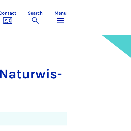
Contact
Search
Menu
 Natur­wis­