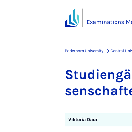
Examinations 
Paderborn University
Central Uni
Stud­i­engä
senschaft
Viktoria Daur