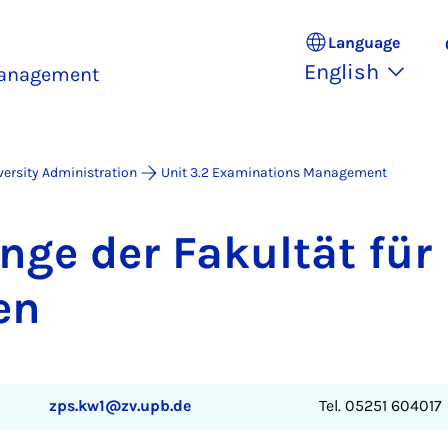
Language
English
Management
versity Administration
Unit 3.2 Examinations Management
nge der Fak­ultät für
en
zps.kw1@zv.upb.de
Tel. 05251 604017