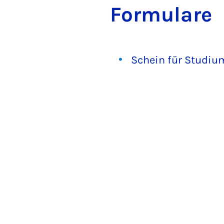
For­mu­lare
Schein für Studiu